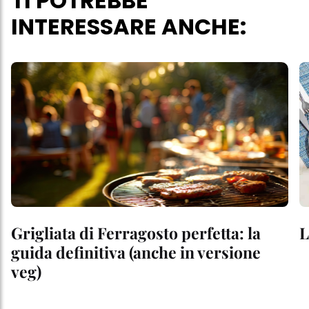
TI POTREBBE
INTERESSARE ANCHE:
Grigliata di Ferragosto perfetta: la
L
guida definitiva (anche in versione
veg)