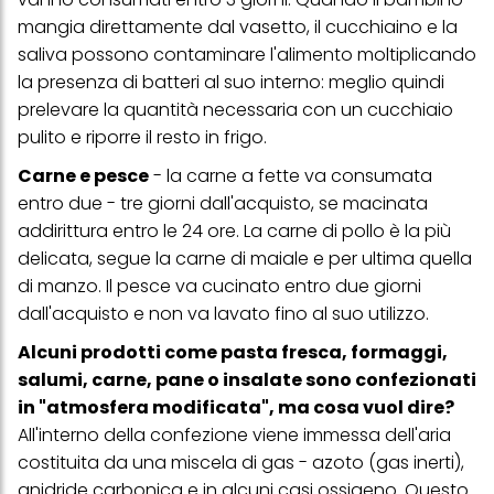
mangia direttamente dal vasetto, il cucchiaino e la
saliva possono contaminare l'alimento moltiplicando
la presenza di batteri al suo interno: meglio quindi
prelevare la quantità necessaria con un cucchiaio
pulito e riporre il resto in frigo.
Carne e pesce
- la carne a fette va consumata
entro due - tre giorni dall'acquisto, se macinata
addirittura entro le 24 ore. La carne di pollo è la più
delicata, segue la carne di maiale e per ultima quella
di manzo. Il pesce va cucinato entro due giorni
dall'acquisto e non va lavato fino al suo utilizzo.
Alcuni prodotti come pasta fresca, formaggi,
salumi, carne, pane o insalate sono confezionati
in "atmosfera modificata", ma cosa vuol dire?
All'interno della confezione viene immessa dell'aria
costituita da una miscela di gas - azoto (gas inerti),
anidride carbonica e in alcuni casi ossigeno. Questo