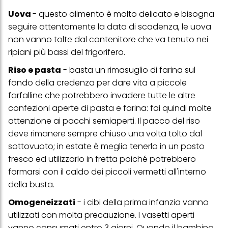
con dati ottenuti da terze parti e altri siti Web. Utilizziamo questi
Uova
- questo alimento è molto delicato e bisogna
profili per scopi di marketing personalizzato, in particolare per
visualizzare annunci pubblicitari che potrebbero interessarti
seguire attentamente la data di scadenza, le uova
(basati, ad esempio, sui tuoi interessi identificati) su questo sito
non vanno tolte dal contenitore che va tenuto nei
web e altri media (di terzi) tramite i dispositivi assegnati a te o
alla tua famiglia, nonché per misurare e ottimizzare il successo
ripiani più bassi del frigorifero.
delle campagne pubblicitarie.
Riso e pasta
- basta un rimasuglio di farina sul
Puoi trovare maggiori informazioni sul trattamento dei tuoi dati
fondo della credenza per dare vita a piccole
nella nostra Informativa sulla protezione dei dati collegata nel piè
di pagina (Sezione "Cookie, Pixel, Impronte digitali e tecnologie
farfalline che potrebbero invadere tutte le altre
simili"). Puoi revocare il tuo consenso in qualsiasi momento con
confezioni aperte di pasta e farina: fai quindi molte
effetto per il futuro disabilitando i cookie sul nostro sito web nella
sezione "Impostazioni cookie" collegata nel piè di pagina. Per
attenzione ai pacchi semiaperti. Il pacco del riso
ulteriori informazioni sui cookie utilizzati su questo sito Web, in
deve rimanere sempre chiuso una volta tolto dal
particolare sul loro periodo di conservazione, consultare le
sottovuoto; in estate è meglio tenerlo in un posto
informazioni dettagliate su ciascun cookie disponibili facendo
clic su "modifica" di seguito".
fresco ed utilizzarlo in fretta poiché potrebbero
formarsi con il caldo dei piccoli vermetti all'interno
Se fai clic su "Modifica" potrai trovare maggiori informazioni sul
trattamento dei tuoi dati / sull'uso dei cookie e consentirli per uno o
della busta.
più degli scopi sopra menzionati. Cliccando su "Accetta tutto",
acconsenti all'uso dei cookie e al trattamento dei tuoi dati
Omogeneizzati
- i cibi della prima infanzia vanno
personali per tutte le finalità sopra indicate. Se fai clic su "Rifiuta",
utilizzati con molta precauzione. I vasetti aperti
verranno utilizzati solo i cookie tecnicamente necessari per fornirti
questo sito web.
vanno consumati entro 3 giorni. Quando il bambino