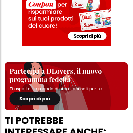
clic su "modifica" di seguito".
Se fai clic su "Modifica" potrai trovare maggiori informazioni sul
trattamento dei tuoi dati / sull'uso dei cookie e consentirli per uno o
più degli scopi sopra menzionati. Cliccando su "Accetta tutto",
acconsenti all'uso dei cookie e al trattamento dei tuoi dati
personali per tutte le finalità sopra indicate. Se fai clic su "Rifiuta",
verranno utilizzati solo i cookie tecnicamente necessari per fornirti
questo sito web.
Partecipa a DLovers, il nuovo
programma fedeltà
Ti aspetta un mondo di premi pensati per te
Scopri di più
TI POTREBBE
INTERESSARE ANCHE: