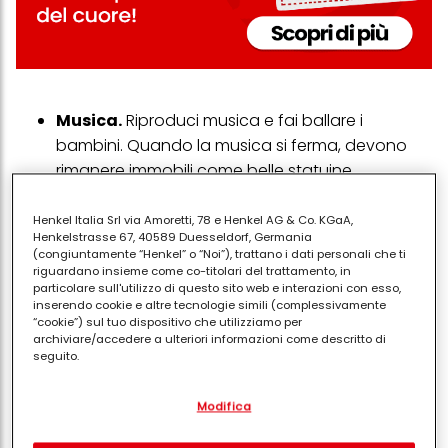
Musica.
Riproduci musica e fai ballare i
bambini. Quando la musica si ferma, devono
rimanere immobili come belle statuine.
Face Painting.
Si potrebbe assumere un
professionista, ma la maggior parte dei bambini
Henkel Italia Srl via Amoretti, 78 e Henkel AG & Co. KGaA,
Henkelstrasse 67, 40589 Duesseldorf, Germania
(soprattutto quelli più giovani) non sono troppo
(congiuntamente “Henkel” o “Noi”), trattano i dati personali che ti
esigenti. In Italiano è anche chiamato trucca
riguardano insieme come co-titolari del trattamento, in
particolare sull'utilizzo di questo sito web e interazioni con esso,
bimbi. Devi comprare dei prodotti di make up
inserendo cookie e altre tecnologie simili (complessivamente
appositi e poi decorare le loro faccine.
“cookie”) sul tuo dispositivo che utilizziamo per
archiviare/accedere a ulteriori informazioni come descritto di
Pozzo dei palloncini.
Riempi una stanza con
seguito.
dozzine di palloncini. Chiudi la porta e lascia
Con il tuo consenso, noi e i nostri partner (inclusi come titolari
che i bambini impazziscano.
Modifica
separati o co-titolari come indicato nella nostra Informativa sulla
Caccia al tesoro.
Crea e distribuisci elenchi di
protezione dei dati collegata nel piè di pagina, Sezione "Cookie,
pixel, impronte digitali e tecnologie simili" utilizzeremo anche
cose che possono essere trovate all'esterno -