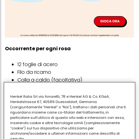
Occorrente per ogni rosa
12 foglie di acero
Filo da ricamo
Colla a caldo (facoltativa)
Carta di riciclo (da pacchi o regalo)
Henkel Italia Srl via Amoretti, 78 e Henkel AG & Co. KGaA,
Procedimento
Henkelstrasse 67, 40589 Duesseldorf, Germania
(congiuntamente “Henkel” o “Noi”), trattano i dati personali che ti
riguardano insieme come co-titolari del trattamento, in
Piegare una foglia a metà dall’alto verso il
particolare sull'utilizzo di questo sito web e interazioni con esso,
basso
inserendo cookie e altre tecnologie simili (complessivamente
“cookie”) sul tuo dispositivo che utilizziamo per
Arrotolarla su se stessa
archiviare/accedere a ulteriori informazioni come descritto di
seguito.