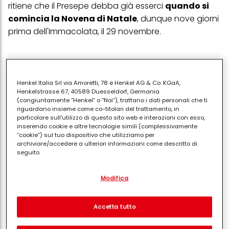
ritiene che il Presepe debba già esserci
quando si
comincia la Novena di Natale
, dunque nove giorni
prima dell'Immacolata, il 29 novembre.
Quando fare l'albero di Natale
Quando mettere le decorazioni dell'albero? Le date
Henkel Italia Srl via Amoretti, 78 e Henkel AG & Co. KGaA,
sono le stesse del Presepe, anche per addobbare i
Henkelstrasse 67, 40589 Duesseldorf, Germania
(congiuntamente “Henkel” o “Noi”), trattano i dati personali che ti
rami con le palline e le altre decorazioni. Il punto di
riguardano insieme come co-titolari del trattamento, in
riferimento canonico è l'8 dicembre.
particolare sull'utilizzo di questo sito web e interazioni con esso,
inserendo cookie e altre tecnologie simili (complessivamente
“cookie”) sul tuo dispositivo che utilizziamo per
archiviare/accedere a ulteriori informazioni come descritto di
Chi fa l'albero di Natale in anticipo
seguito.
Già li vediamo sui social con le punte che svettano
Con il tuo consenso, noi e i nostri partner (inclusi come titolari
contro il soffitto e le luci che illuminano le nostre
Modifica
separati o co-titolari come indicato nella nostra Informativa sulla
protezione dei dati collegata nel piè di pagina, Sezione "Cookie,
home: c'è chi freme e fa l'albero al primo giorno utile
pixel, impronte digitali e tecnologie simili" utilizzeremo anche
in cui riesce. E se cediamo all'
albero di Halloween
,
cookie ed elaboreremo i dati relativi a te per
misurare e
Accetta tutto
ottimizzare le prestazioni di questo sito Web, per fornirti
allora non c'è soluzione di continuità tra ottobre e i
funzionalità che migliorano l'utilizzo di questo sito Web
mesi a venire.