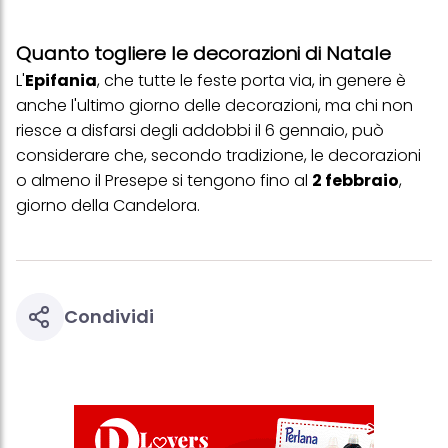
più degli scopi sopra menzionati. Cliccando su "Accetta tutto",
acconsenti all'uso dei cookie e al trattamento dei tuoi dati
Quanto togliere le decorazioni di Natale
personali per tutte le finalità sopra indicate. Se fai clic su "Rifiuta",
verranno utilizzati solo i cookie tecnicamente necessari per fornirti
L'
Epifania
, che tutte le feste porta via, in genere è
questo sito web.
anche l'ultimo giorno delle decorazioni, ma chi non
riesce a disfarsi degli addobbi il 6 gennaio, può
considerare che, secondo tradizione, le decorazioni
o almeno il Presepe si tengono fino al
2 febbraio
,
giorno della Candelora.
Condividi