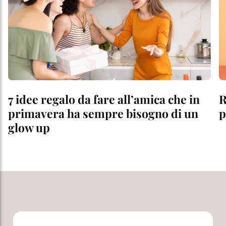
7 idee regalo da fare all’amica che in
R
primavera ha sempre bisogno di un
p
glow up