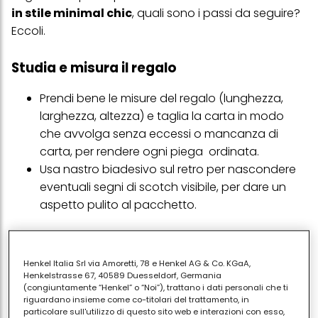
in stile minimal chic
, quali sono i passi da seguire?
Eccoli.
Studia e misura il regalo
Prendi bene le misure del regalo (lunghezza,
larghezza, altezza) e taglia la carta in modo
che avvolga senza eccessi o mancanza di
carta, per rendere ogni piega
ordinata.
Usa nastro biadesivo sul retro per nascondere
eventuali segni di scotch visibile, per dare un
aspetto pulito al pacchetto.
Piega in modo ordinato
Henkel Italia Srl via Amoretti, 78 e Henkel AG & Co. KGaA,
Henkelstrasse 67, 40589 Duesseldorf, Germania
In caso di scatole, avvolgi la carta intorno,
(congiuntamente “Henkel” o “Noi”), trattano i dati personali che ti
porta i lembi lunghi sopra e fissali, poi piega le
riguardano insieme come co-titolari del trattamento, in
particolare sull'utilizzo di questo sito web e interazioni con esso,