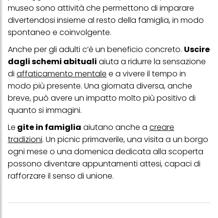
visualizzare annunci pubblicitari che potrebbero interessarti
museo sono attività che permettono di imparare
(basati, ad esempio, sui tuoi interessi identificati) su questo sito
divertendosi insieme al resto della famiglia, in modo
web e altri media (di terzi) tramite i dispositivi assegnati a te o
alla tua famiglia, nonché per misurare e ottimizzare il successo
spontaneo e coinvolgente.
delle campagne pubblicitarie.
Anche per gli adulti c’è un beneficio concreto.
Uscire
Puoi trovare maggiori informazioni sul trattamento dei tuoi dati
dagli schemi abituali
aiuta a ridurre la sensazione
nella nostra Informativa sulla protezione dei dati collegata nel piè
di pagina (Sezione "Cookie, Pixel, Impronte digitali e tecnologie
di
affaticamento mentale
e a vivere il tempo in
simili"). Puoi revocare il tuo consenso in qualsiasi momento con
modo più presente. Una giornata diversa, anche
effetto per il futuro disabilitando i cookie sul nostro sito web nella
breve, può avere un impatto molto più positivo di
sezione "Impostazioni cookie" collegata nel piè di pagina. Per
ulteriori informazioni sui cookie utilizzati su questo sito Web, in
quanto si immagini.
particolare sul loro periodo di conservazione, consultare le
informazioni dettagliate su ciascun cookie disponibili facendo
Le
gite in famiglia
aiutano anche a
creare
clic su "modifica" di seguito".
tradizioni
. Un picnic primaverile, una visita a un borgo
Se fai clic su "Modifica" potrai trovare maggiori informazioni sul
ogni mese o una domenica dedicata alla scoperta
trattamento dei tuoi dati / sull'uso dei cookie e consentirli per uno o
possono diventare appuntamenti attesi, capaci di
più degli scopi sopra menzionati. Cliccando su "Accetta tutto",
acconsenti all'uso dei cookie e al trattamento dei tuoi dati
rafforzare il senso di unione.
personali per tutte le finalità sopra indicate. Se fai clic su "Rifiuta",
verranno utilizzati solo i cookie tecnicamente necessari per fornirti
questo sito web.