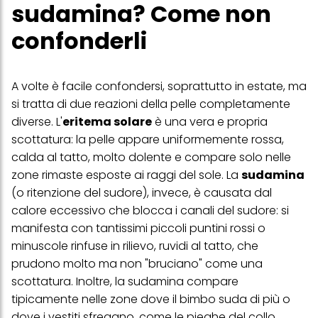
creare profili individuali su di te che potrebbero essere arricchiti
sudamina? Come non
con dati ottenuti da terze parti e altri siti Web. Utilizziamo questi
profili per scopi di marketing personalizzato, in particolare per
confonderli
visualizzare annunci pubblicitari che potrebbero interessarti
(basati, ad esempio, sui tuoi interessi identificati) su questo sito
web e altri media (di terzi) tramite i dispositivi assegnati a te o
alla tua famiglia, nonché per misurare e ottimizzare il successo
A volte è facile confondersi, soprattutto in estate, ma
delle campagne pubblicitarie.
si tratta di due reazioni della pelle completamente
Puoi trovare maggiori informazioni sul trattamento dei tuoi dati
diverse. L'
eritema solare
è una vera e propria
nella nostra Informativa sulla protezione dei dati collegata nel piè
di pagina (Sezione "Cookie, Pixel, Impronte digitali e tecnologie
scottatura: la pelle appare uniformemente rossa,
simili"). Puoi revocare il tuo consenso in qualsiasi momento con
calda al tatto, molto dolente e compare solo nelle
effetto per il futuro disabilitando i cookie sul nostro sito web nella
sezione "Impostazioni cookie" collegata nel piè di pagina. Per
zone rimaste esposte ai raggi del sole. La
sudamina
ulteriori informazioni sui cookie utilizzati su questo sito Web, in
(o ritenzione del sudore), invece, è causata dal
particolare sul loro periodo di conservazione, consultare le
informazioni dettagliate su ciascun cookie disponibili facendo
calore eccessivo che blocca i canali del sudore: si
clic su "modifica" di seguito".
manifesta con tantissimi piccoli puntini rossi o
minuscole rinfuse in rilievo, ruvidi al tatto, che
Se fai clic su "Modifica" potrai trovare maggiori informazioni sul
trattamento dei tuoi dati / sull'uso dei cookie e consentirli per uno o
prudono molto ma non "bruciano" come una
più degli scopi sopra menzionati. Cliccando su "Accetta tutto",
scottatura. Inoltre, la sudamina compare
acconsenti all'uso dei cookie e al trattamento dei tuoi dati
personali per tutte le finalità sopra indicate. Se fai clic su "Rifiuta",
tipicamente nelle zone dove il bimbo suda di più o
verranno utilizzati solo i cookie tecnicamente necessari per fornirti
dove i vestiti sfregano, come le pieghe del collo,
questo sito web.