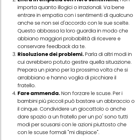
informazioni dettagliate su ciascun cookie disponibili facendo
importa quanto illogici o irrazionali. Va bene
clic su "modifica" di seguito".
entrare in empatia con i sentimenti di qualcuno
Se fai clic su "Modifica" potrai trovare maggiori informazioni sul
anche se non sei d'accordo con le sue scelte.
trattamento dei tuoi dati / sull'uso dei cookie e consentirli per uno o
più degli scopi sopra menzionati. Cliccando su "Accetta tutto",
Questo abbassa la loro guardia in modo che
acconsenti all'uso dei cookie e al trattamento dei tuoi dati
abbiano maggiori probabilità di ricevere e
personali per tutte le finalità sopra indicate. Se fai clic su "Rifiuta",
verranno utilizzati solo i cookie tecnicamente necessari per fornirti
conservare feedback da te.
questo sito web.
Risoluzione dei problemi.
Parla di altri modi in
cui avrebbero potuto gestire quella situazione.
Prepara un piano per la prossima volta che si
arrabbiano e hanno voglia di picchiare il
fratello.
Fare ammenda.
Non forzare le scuse. Per i
bambini più piccoli può bastare un abbraccio o
il cinque. Condividere un giocattolo o anche
dare spazio a un fratello per un po' sono tutti
modi per scusarsi con le azioni piuttosto che
con le scuse formali "mi dispiace".