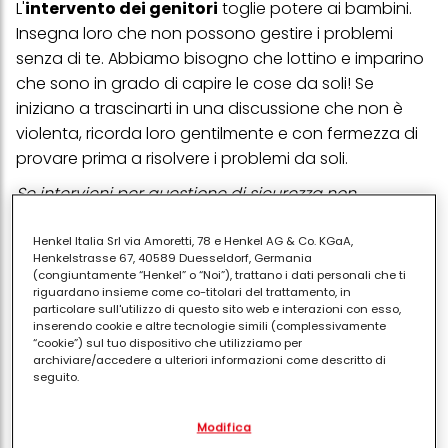
L'
intervento dei genitori
toglie potere ai bambini.
Insegna loro che non possono gestire i problemi
senza di te. Abbiamo bisogno che lottino e imparino
che sono in grado di capire le cose da soli! Se
iniziano a trascinarti in una discussione che non è
violenta, ricorda loro gentilmente e con fermezza di
provare prima a risolvere i problemi da soli.
Se intervieni per questione di sicurezza non
esagerare
Henkel Italia Srl via Amoretti, 78 e Henkel AG & Co. KGaA,
Piccole risposte modellano la regolazione emotiva.
Henkelstrasse 67, 40589 Duesseldorf, Germania
(congiuntamente “Henkel” o “Noi”), trattano i dati personali che ti
Dobbiamo essere la calma per il loro caos. Nei casi in
riguardano insieme come co-titolari del trattamento, in
cui entrambi i bambini sono colpevoli o entrambi si
particolare sull'utilizzo di questo sito web e interazioni con esso,
colpiscono a vicenda, puoi dire queste cose a
inserendo cookie e altre tecnologie simili (complessivamente
“cookie”) sul tuo dispositivo che utilizziamo per
entrambi. L'obiettivo è convalidare i grandi sentimenti
archiviare/accedere a ulteriori informazioni come descritto di
e mantenere un confine che impedisca ai tuoi figli di
seguito.
separarsi a vicenda!
Con il tuo consenso, noi e i nostri partner (inclusi come titolari
Modifica
separati o co-titolari come indicato nella nostra Informativa sulla
Dai loro tempo e spazio per calmarsi
protezione dei dati collegata nel piè di pagina, Sezione "Cookie,