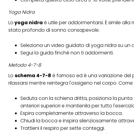
per uno o più degli 
tuoi dati personali p
Yoga Nidra
necessari per fornirt
Lo
yoga nidra
è utile per addormentarsi. È simile alla
stato profondo di sonno consapevole.
Seleziona un video guidato di yoga nidra su un a
Segui la guida finché non ti addormenti.
Metodo 4-7-8
Lo
schema 4-7-8
è famoso ed è una variazione del 
rilassarsi mentre reintegra l'ossigeno nel corpo. Come e
Seduta con la schiena dritta, posiziona la punta 
anteriori superiori e mantienila per tutto l'esercizi
Espira completamente attraverso la bocca.
Chiudi la bocca e inspira silenziosamente attra
Trattieni il respiro per sette conteggi.