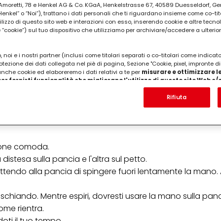
ia Amoretti, 78 e Henkel AG & Co. KGaA, Henkelstrasse 67, 40589 Duesseldorf, G
kel” o “Noi”), trattano i dati personali che ti riguardano insieme come co-tito
utilizzo di questo sito web e interazioni con esso, inserendo cookie e altre tecnol
cookie”) sul tuo dispositivo che utilizziamo per archiviare/accedere a ulterio
 noi e i nostri partner (inclusi come titolari separati o co-titolari come indicat
otezione dei dati collegata nel piè di pagina, Sezione "Cookie, pixel, impronte di
 anche cookie ed elaboreremo i dati relativi a te per
misurare e ottimizzare le
er fornirti funzionalità che migliorano l'utilizzo di questo sito Web e
Analizzeremo il tuo utilizzo di questo sito Web e le tue interazioni commerciali c
'azienda per cui lavori) per) e su tale base tracciare i tuoi acquisti dei nostri 
Rifiuta
 nostre informazioni sulle entità commerciali e creare profili individuali su di 
ione diaframmatica
, tecnica che prevede di respirare
ttenuti da terze parti e altri siti Web. Utilizziamo questi profili per scopi di mark
alizzare annunci pubblicitari che potrebbero interessarti (basati, ad esempio, s
to sito web e altri media (di terzi) tramite i dispositivi assegnati a te o alla t
are il successo delle campagne pubblicitarie.
izione comoda.
i informazioni sul trattamento dei tuoi dati nella nostra Informativa sulla prot
istesa sulla pancia e l'altra sul petto.
pagina (Sezione "Cookie, Pixel, Impronte digitali e tecnologie simili"). Puoi revo
ettendo alla pancia di spingere fuori lentamente la mano. 
n effetto per il futuro disabilitando i cookie sul nostro sito web nella sezion
pagina. Per ulteriori informazioni sui cookie utilizzati su questo sito Web, in par
zione, consultare le informazioni dettagliate su ciascun cookie disponibili fa
ischiando. Mentre espiri, dovresti usare la mano sulla pan
".
ome rientra.
ica" potrai trovare maggiori informazioni sul trattamento dei tuoi dati / sull'uso d
i il ​​tuo tempo.