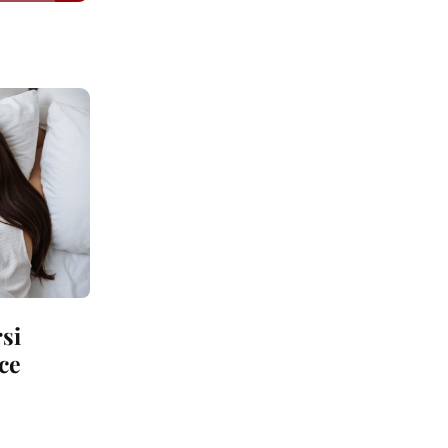
rsi
ice