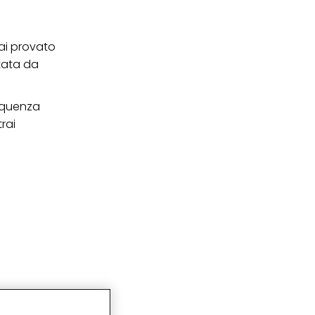
hai provato
tata da
requenza
rai