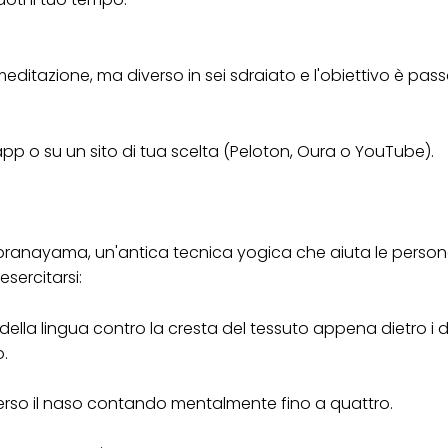
scopi sopra menzionati. Cliccando su "Accetta tutto", acconsenti all'uso dei coo
er tutte le finalità sopra indicate. Se fai clic su "Rifiuta", verranno utilizzati solo
i questo sito web.
 meditazione, ma diverso in sei sdraiato e l'obiettivo è pas
pp o su un sito di tua scelta (Peloton, Oura o YouTube).
pranayama, un'antica tecnica yogica che aiuta le person
sercitarsi:
della lingua contro la cresta del tessuto appena dietro i d
o.
verso il naso contando mentalmente fino a quattro.