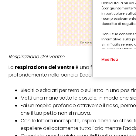
Henkel Italia Srl v
(congiuntamente “Hen
in particolare sull'
(complessivamente “
descritto di seguito.
Con il tuo consenso,
Informativa sulla pr
simili" utilizzeremo
questo sito Web, p
personalizzato
. 
Respirazione del ventre
Modifica
(rispettivamente dell
terzi, conservare le
La
respirazione del ventre
è una forma di
respiraz
arricchiti con dati o
profondamente nella pancia. Ecco cosa devi fare:
particolare per visu
identificati) su ques
misurare e ottimizz
Siediti o sdraiati per terra o sul letto in una pos
Puoi trovare maggior
Metti una mano sotto le costole, in modo che sia d
collegata nel piè di 
Fai un respiro profondo attraverso il naso, perm
qualsiasi momento co
collegata nel piè di 
che il tuo petto non si muova.
periodo di conserva
Con le labbra increspate, espira come se stessi f
"modifica" di seguito
espellere delicatamente tutta l'aria mentre l'add
Se fai clic su "Modif
Completa questo ciclo circa 3-10 volte, prendendot