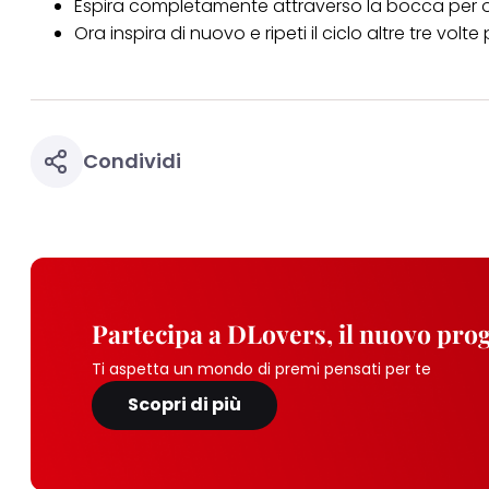
Espira completamente attraverso la bocca per o
Ora inspira di nuovo e ripeti il ​​ciclo altre tre volte
Condividi
Partecipa a DLovers, il nuovo pr
Ti aspetta un mondo di premi pensati per te
Scopri di più