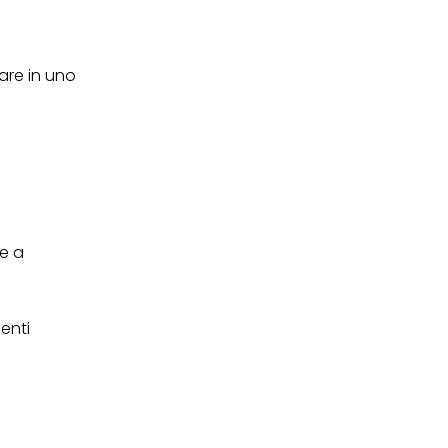
kie e al trattamento dei
 i cookie tecnicamente
sare in uno
e a
enti