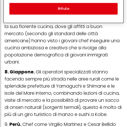
funzionalità che migliorano l'utilizzo di questo sito Web
delicate trote di fiume e ostriche provenienti dalla
e/o per marketing personalizzato
. Analizzeremo il tuo utilizzo
costa orientale meno frequentata dell'isola.
Rifiuta
di questo sito Web e le tue interazioni commerciali con noi
(rispettivamente dell'azienda per cui lavori) per) e su tale base
7. Pittsburgh, USA.
Un'atmosfera artistica definisce
tracciare i tuoi acquisti dei nostri prodotti su siti Web di terzi,
conservare le nostre informazioni sulle entità commerciali e
la sua fiorente cucina, dove gli affitti a buon
creare profili individuali su di te che potrebbero essere arricchiti
mercato (secondo gli standard delle città
con dati ottenuti da terze parti e altri siti Web. Utilizziamo questi
profili per scopi di marketing personalizzato, in particolare per
americane) hanno visto i giovani chef inseguire una
visualizzare annunci pubblicitari che potrebbero interessarti
cucina ambiziosa e creativa che si rivolge alla
(basati, ad esempio, sui tuoi interessi identificati) su questo sito
popolazione demografica di giovani immigrati
web e altri media (di terzi) tramite i dispositivi assegnati a te o
alla tua famiglia, nonché per misurare e ottimizzare il successo
urbani.
delle campagne pubblicitarie.
8. Giappone.
Gli operatori specializzati stanno
Puoi trovare maggiori informazioni sul trattamento dei tuoi dati
facendo sempre più strada nelle aree rurali come le
nella nostra Informativa sulla protezione dei dati collegata nel piè
di pagina (Sezione "Cookie, Pixel, Impronte digitali e tecnologie
splendide prefetture di Yamaguchi e Shimane e le
simili"). Puoi revocare il tuo consenso in qualsiasi momento con
isole del Mare Interno, combinando lezioni di cucina,
effetto per il futuro disabilitando i cookie sul nostro sito web nella
sezione "Impostazioni cookie" collegata nel piè di pagina. Per
visite di mercato e la possibilità di provare un sacco
ulteriori informazioni sui cookie utilizzati su questo sito Web, in
di onsen naturali (sorgenti termali), questo è molto di
particolare sul loro periodo di conservazione, consultare le
informazioni dettagliate su ciascun cookie disponibili facendo
più di un giro turistico di manzo e sushi a Kobe.
clic su "modifica" di seguito".
9.
Perù.
Chef come Virgilio Martinez e Cesar Bellido
Se fai clic su "Modifica" potrai trovare maggiori informazioni sul