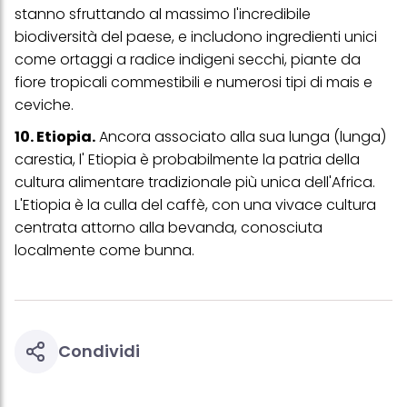
stanno sfruttando al massimo l'incredibile
trattamento dei tuoi dati / sull'uso dei cookie e consentirli per uno o
più degli scopi sopra menzionati. Cliccando su "Accetta tutto",
biodiversità del paese, e includono ingredienti unici
acconsenti all'uso dei cookie e al trattamento dei tuoi dati
come ortaggi a radice indigeni secchi, piante da
personali per tutte le finalità sopra indicate. Se fai clic su "Rifiuta",
verranno utilizzati solo i cookie tecnicamente necessari per fornirti
fiore tropicali commestibili e numerosi tipi di mais e
questo sito web.
ceviche.
10. Etiopia.
Ancora associato alla sua lunga (lunga)
carestia, l' Etiopia è probabilmente la patria della
cultura alimentare tradizionale più unica dell'Africa.
L'Etiopia è la culla del caffè, con una vivace cultura
centrata attorno alla bevanda, conosciuta
localmente come bunna.
Condividi