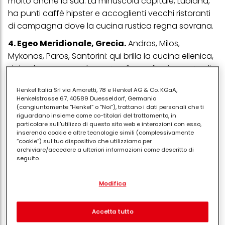
molto anche la sua. La minuscola capitale, Lubiana,
ha punti caffè hipster e accoglienti vecchi ristoranti
di campagna dove la cucina rustica regna sovrana.
4. Egeo Meridionale, Grecia.
Andros, Milos,
Mykonos, Paros, Santorini: qui brilla la cucina ellenica,
dal polpo appena sbarcato alle sardine in crosta di
sesamo, all'agnello profumato alle erbe, al
Henkel Italia Srl via Amoretti, 78 e Henkel AG & Co. KGaA,
formaggio di pecora salato e ogni sorta di verdure
Henkelstrasse 67, 40589 Duesseldorf, Germania
solari e legumi locali, oltre al vino Egeo.
(congiuntamente “Henkel” o “Noi”), trattano i dati personali che ti
riguardano insieme come co-titolari del trattamento, in
5. Yorkshire, Regno Unito.
Addentrati più a ovest
particolare sull'utilizzo di questo sito web e interazioni con esso,
inserendo cookie e altre tecnologie simili (complessivamente
nel backcountry, verso i piccoli Howgill Fells e troverai
“cookie”) sul tuo dispositivo che utilizziamo per
nuovi e recentemente rinnovati foodie hotel come
archiviare/accedere a ulteriori informazioni come descritto di
seguito.
Brownber Hall e The Black Bull Inn, con cucine
entrambe gestite da chef donne molto creative.
Con il tuo consenso, noi e i nostri partner (inclusi come titolari
Modifica
separati o co-titolari come indicato nella nostra Informativa sulla
6. Corsica, Francia.
Tra i piatti da non perdere
protezione dei dati collegata nel piè di pagina, Sezione "Cookie,
pixel, impronte digitali e tecnologie simili" utilizzeremo anche
figurano il civet de sanglier (spezzatino di cinghiale),
cookie ed elaboreremo i dati relativi a te per
misurare e
Accetta tutto
agnello arrostito con spicchi d'aglio intero, oltre a
ottimizzare le prestazioni di questo sito Web, per fornirti