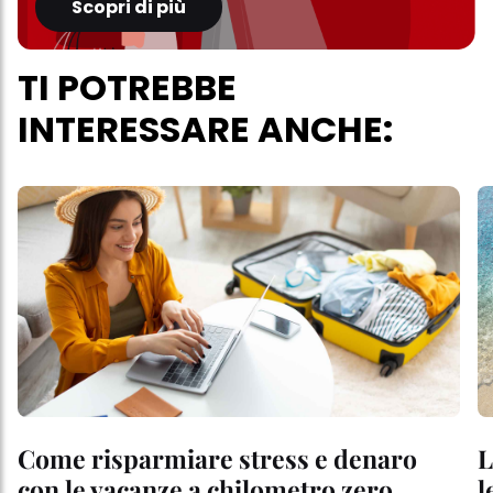
Scopri di più
TI POTREBBE
INTERESSARE ANCHE:
Come risparmiare stress e denaro
L
con le vacanze a chilometro zero
l