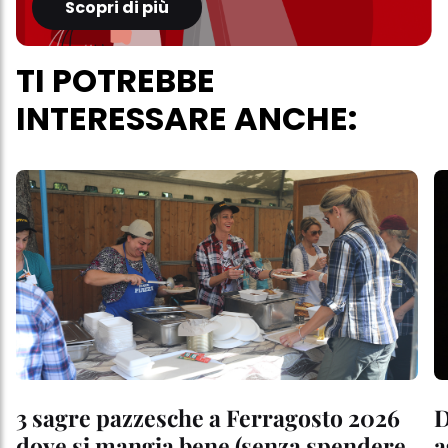
Scopri di più
TI POTREBBE
INTERESSARE ANCHE:
3 sagre pazzesche a Ferragosto 2026
D
dove si mangia bene (senza spendere
a