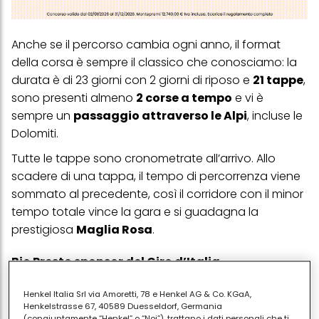
Anche se il percorso cambia ogni anno, il format
della corsa è sempre il classico che conosciamo: la
durata è di 23 giorni con 2 giorni di riposo e
21 tappe
,
sono presenti almeno
2 corse a tempo
e vi è
sempre un
passaggio attraverso le Alpi
, incluse le
Dolomiti.
Tutte le tappe sono cronometrate all’arrivo. Allo
scadere di una tappa, il tempo di percorrenza viene
sommato al precedente, così il corridore con il minor
tempo totale vince la gara e si guadagna la
prestigiosa
Maglia Rosa
.
Bio Presto sponsor del Giro d’Italia
Anche quest’anno Bio Presto è in qualità di
Henkel Italia Srl via Amoretti, 78 e Henkel AG & Co. KGaA,
sponsor ufficiale
a fianco del Giro d’Italia,
Henkelstrasse 67, 40589 Duesseldorf, Germania
(congiuntamente “Henkel” o “Noi”), trattano i dati personali che ti