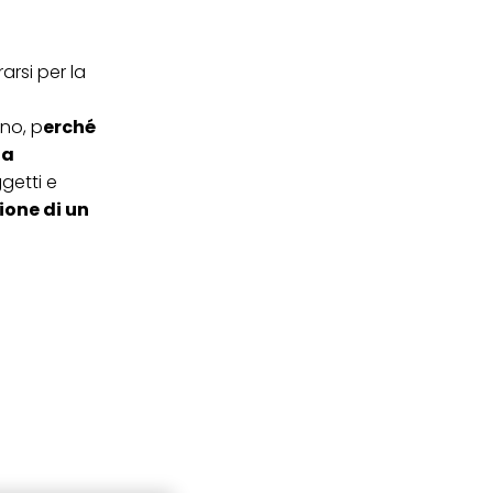
arsi per la
uno, p
erché
 a
getti e
ione di un