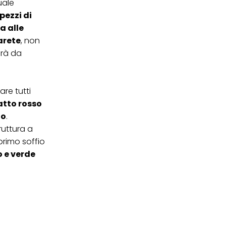
uale
ei cookie e consentirli
pezzi di
kie e al trattamento dei
a alle
 i cookie tecnicamente
arete
, non
farà da
are tutti
atto rosso
io
.
ruttura a
 primo soffio
o e verde