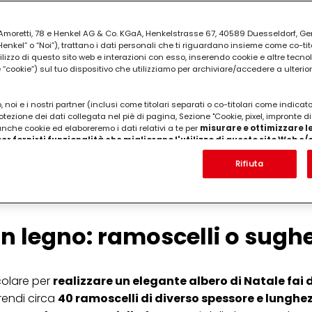
ia Amoretti, 78 e Henkel AG & Co. KGaA, Henkelstrasse 67, 40589 Duesseldorf, G
kel” o “Noi”), trattano i dati personali che ti riguardano insieme come co-tito
utilizzo di questo sito web e interazioni con esso, inserendo cookie e altre tecnol
cookie”) sul tuo dispositivo che utilizziamo per archiviare/accedere a ulterio
 noi e i nostri partner (inclusi come titolari separati o co-titolari come indicat
otezione dei dati collegata nel piè di pagina, Sezione "Cookie, pixel, impronte di
 anche cookie ed elaboreremo i dati relativi a te per
misurare e ottimizzare le
er fornirti funzionalità che migliorano l'utilizzo di questo sito Web e
di Natale fai da te: ecco i co
Analizzeremo il tuo utilizzo di questo sito Web e le tue interazioni commerciali c
'azienda per cui lavori) per) e su tale base tracciare i tuoi acquisti dei nostri 
Rifiuta
 nostre informazioni sulle entità commerciali e creare profili individuali su di 
ttenuti da terze parti e altri siti Web. Utilizziamo questi profili per scopi di mark
alizzare annunci pubblicitari che potrebbero interessarti (basati, ad esempio, s
to sito web e altri media (di terzi) tramite i dispositivi assegnati a te o alla t
are il successo delle campagne pubblicitarie.
 in legno: ramoscelli o sugh
i informazioni sul trattamento dei tuoi dati nella nostra Informativa sulla prot
pagina (Sezione "Cookie, Pixel, Impronte digitali e tecnologie simili"). Puoi revo
n effetto per il futuro disabilitando i cookie sul nostro sito web nella sezion
colare per
realizzare un elegante albero di Natale fai d
pagina. Per ulteriori informazioni sui cookie utilizzati su questo sito Web, in par
zione, consultare le informazioni dettagliate su ciascun cookie disponibili fa
Prendi circa
40 ramoscelli di diverso spessore e lunghe
".