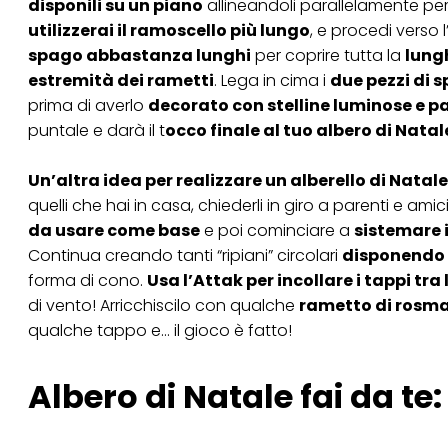
disponili su un piano
allineandoli parallelamente pe
Se fai clic su "Modif
utilizzerai il ramoscello più lungo
, e procedi verso l
per uno o più degli 
spago abbastanza lunghi
per coprire tutta la
lungh
tuoi dati personali p
necessari per fornirt
estremità dei rametti
. Lega in cima i
due pezzi di 
prima di averlo
decorato con stelline luminose e p
puntale e darà il t
occo finale al tuo albero di Natale
Un’altra idea per realizzare un alberello di Natale
quelli che hai in casa, chiederli in giro a parenti e ami
da usare come base
e poi cominciare a
sistemare i
Continua creando tanti “ripiani” circolari
disponendo i
forma di cono.
Usa l’Attak per incollare i tappi tra 
di vento! Arricchiscilo con qualche
rametto di rosmar
qualche tappo e… il gioco è fatto!
Albero di Natale fai da te