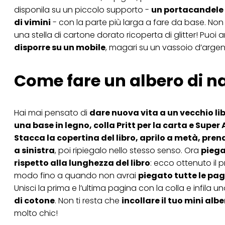
disponila su un piccolo supporto -
un portacandele d
di vimini
- con la parte più larga a fare da base. Non 
una stella di cartone dorato ricoperta di glitter! Puoi
disporre su un mobile
, magari su un vassoio d’argen
Come fare un albero di nat
Hai mai pensato di
dare nuova vita a un vecchio li
una base in legno, colla Pritt per la carta e Super 
Stacca la copertina del libro, aprilo a metà, prend
a sinistra
, poi ripiegalo nello stesso senso. Ora
piega
rispetto alla lunghezza del libro
: ecco ottenuto il p
modo fino a quando non avrai
piegato tutte le pag
Unisci la prima e l’ultima pagina con la colla e infila 
di cotone
. Non ti resta che
incollare il tuo mini alb
molto chic!