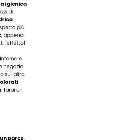
ta igienica
ezzi di
drica
.
spetto più
k
; appendi
 l’effetto!
 infornare
un negozio
o sull’altro,
colorati
a
: farai un
 un parco
,