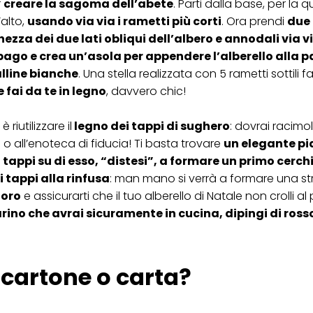
r
creare la sagoma dell’abete
. Parti dalla base, per la q
ica" potrai trovare maggiori informazioni sul trattamento dei tuoi dati / sull'uso d
’alto,
usando via via i rametti più corti
. Ora prendi
due 
scopi sopra menzionati. Cliccando su "Accetta tutto", acconsenti all'uso dei coo
ezza dei due lati obliqui dell’albero e annodali via vi
er tutte le finalità sopra indicate. Se fai clic su "Rifiuta", verranno utilizzati solo
i questo sito web.
spago e crea un’asola per appendere l’alberello alla p
alline bianche
. Una stella realizzata con 5 rametti sottili 
 fai da te in legno
, davvero chic!
è riutilizzare il
legno dei tappi di sughero
: dovrai racimol
ci o all’enoteca di fiducia! Ti basta trovare
un elegante pi
 tappi su di esso, “distesi”, a formare un primo cerch
 tappi alla rinfusa
: man mano si verrà a formare una st
loro
e assicurarti che il tuo alberello di Natale non crolli al
ino che avrai sicuramente in cucina, dipingi di ross
: cartone o carta?