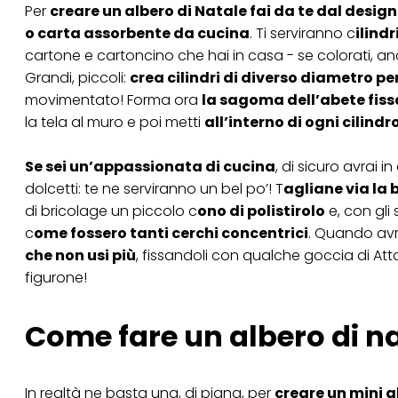
Per
creare un albero di Natale fai da te dal desi
o carta assorbente da cucina
. Ti serviranno c
ilind
cartone e cartoncino che hai in casa - se colorati, a
Grandi, piccoli:
crea cilindri di diverso diametro per
movimentato! Forma ora
la sagoma dell’abete fissa
la tela al muro e poi metti
all’interno di ogni cilind
Se sei un’appassionata di cucina
, di sicuro avrai i
dolcetti: te ne serviranno un bel po’! T
agliane via la 
di bricolage un piccolo c
ono di polistirolo
e, con gli s
c
ome fossero tanti cerchi concentrici
. Quando avra
che non usi più
, fissandoli con qualche goccia di Att
figurone!
Come fare un albero di na
In realtà ne basta una, di pigna, per
creare un mini a