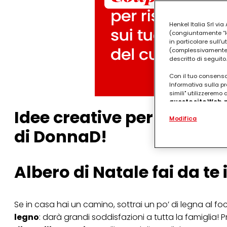
Henkel Italia Srl v
(congiuntamente “Hen
in particolare sull'
(complessivamente “
descritto di seguito.
Con il tuo consenso,
Informativa sulla pr
simili" utilizzeremo
questo sito Web, p
Idee creative per l’albero 
personalizzato
. 
Modifica
(rispettivamente dell
terzi, conservare le
di DonnaD!
arricchiti con dati o
particolare per visu
identificati) su ques
misurare e ottimizz
Albero di Natale fai da te
Puoi trovare maggior
collegata nel piè di 
qualsiasi momento co
Se in casa hai un camino, sottrai un po’ di legna al fo
collegata nel piè di 
periodo di conserva
legno
: darà grandi soddisfazioni a tutta la famiglia! 
"modifica" di seguito