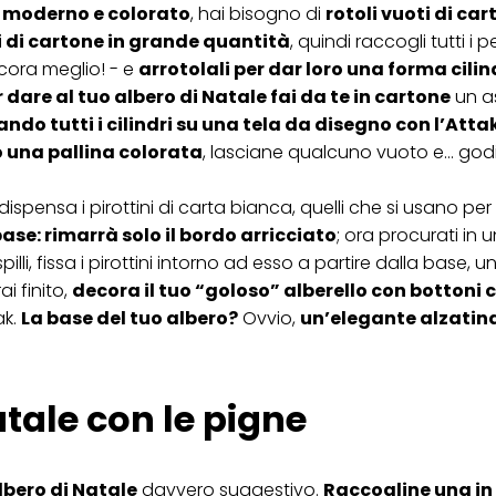
gn moderno e colorato
, hai bisogno di
rotoli vuoti di car
ri di cartone in grande quantità
, quindi raccogli tutti i p
ncora meglio! - e
arrotolali per dar loro una forma cilin
 dare al tuo albero di Natale fai da te in cartone
un a
ndo tutti i cilindri su una tela da disegno con l’Atta
ro una pallina colorata
, lasciane qualcuno vuoto e… goditi
n dispensa i pirottini di carta bianca, quelli che si usano per
base: rimarrà solo il bordo arricciato
; ora procurati in 
pilli, fissa i pirottini intorno ad esso a partire dalla base, un
i finito,
decora il tuo “goloso” alberello con bottoni 
ak.
La base del tuo albero?
Ovvio,
un’elegante alzatin
tale con le pigne
lbero di Natale
davvero suggestivo.
Raccogline una in