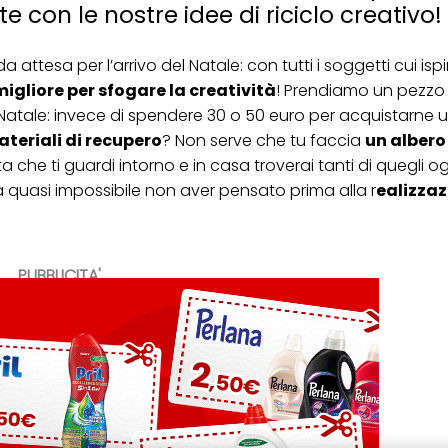
te con le nostre idee di riciclo creativo!
 attesa per l’arrivo del Natale: con tutti i soggetti cui ispir
migliore per sfogare la creatività
! Prendiamo un pezzo
di Natale: invece di spendere 30 o 50 euro per acquistarne 
ateriali di recupero
? Non serve che tu faccia
un albero
ta che ti guardi intorno e in casa troverai tanti di quegli
og
à quasi impossibile non aver pensato prima alla r
ealizzaz
PUBBLICITA'