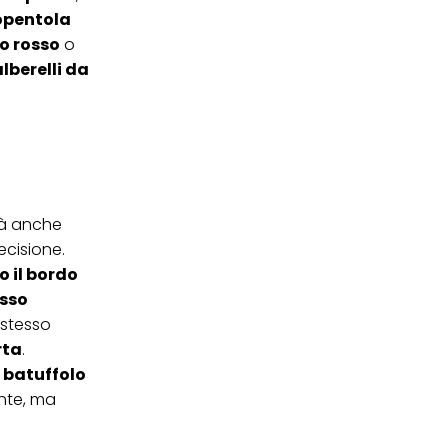
topentola
to rosso
o
lberelli da
irà anche
cisione.
o il bordo
esso
 stesso
rta
.
n batuffolo
te, ma