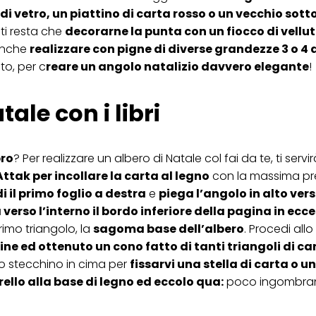
i vetro, un piattino di carta rosso o un vecchio sot
ti resta che
decorarne la punta con un fiocco di vellu
 anche
realizzare con pigne di diverse grandezze 3 o 4 a
to, per c
reare un angolo natalizio davvero elegante
!
ale con i libri
bro
? Per realizzare un albero di Natale col fai da te, ti serv
Attak per incollare la carta al legno
con la massima pre
i il primo foglio a destra
e
piega l’angolo in alto vers
 verso l’interno il bordo inferiore della pagina in ecc
rimo triangolo, la
sagoma base dell’albero
. Procedi allo
ine ed ottenuto un cono fatto di tanti triangoli di ca
uno stecchino in cima per
fissarvi una stella di carta o u
erello alla base di legno ed eccolo qua:
poco ingombran