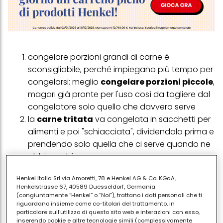
congelare porzioni grandi di carne è
sconsigliabile, perché impiegano più tempo per
congelarsi: meglio
congelare porzioni piccole
,
magari già pronte per l'uso così da togliere dal
congelatore solo quello che davvero serve
la
carne tritata
va congelata in sacchetti per
alimenti e poi "schiacciata", dividendola prima e
prendendo solo quella che ci serve quando ne
abbiamo bisogno
la
carne congelata
non dura per sempre: i
Henkel Italia Srl via Amoretti, 78 e Henkel AG & Co. KGaA,
tagli grassi vanno consumati nel giro di un
Henkelstrasse 67, 40589 Duesseldorf, Germania
mese, mentre le carni più magre possono
(congiuntamente “Henkel” o “Noi”), trattano i dati personali che ti
riguardano insieme come co-titolari del trattamento, in
arrivare anche a 4-6 mesi (il
macinato
dura
particolare sull'utilizzo di questo sito web e interazioni con esso,
molto di meno)
inserendo cookie e altre tecnologie simili (complessivamente