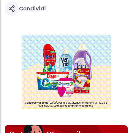
effetto per il futuro disabilitando i cookie sul nostro sito web nella
sezione "Impostazioni cookie" collegata nel piè di pagina. Per
Condividi
ulteriori informazioni sui cookie utilizzati su questo sito Web, in
particolare sul loro periodo di conservazione, consultare le
informazioni dettagliate su ciascun cookie disponibili facendo
clic su "modifica" di seguito".
Se fai clic su "Modifica" potrai trovare maggiori informazioni sul
trattamento dei tuoi dati / sull'uso dei cookie e consentirli per uno o
più degli scopi sopra menzionati. Cliccando su "Accetta tutto",
acconsenti all'uso dei cookie e al trattamento dei tuoi dati
personali per tutte le finalità sopra indicate. Se fai clic su "Rifiuta",
verranno utilizzati solo i cookie tecnicamente necessari per fornirti
questo sito web.