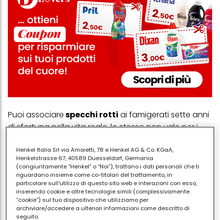
Puoi associare
specchi rotti
ai famigerati sette anni
di sfortuna nella vita reale, lo stesso non vale per i
sogni. Uno specchio rotto può indicare la necessità
Henkel Italia Srl via Amoretti, 78 e Henkel AG & Co. KGaA,
di lasciar andare i pensieri negativi su te stesso o
Henkelstrasse 67, 40589 Duesseldorf, Germania
sulle tue abitudini poco desiderabili, nonché
(congiuntamente “Henkel” o “Noi”), trattano i dati personali che ti
un'immagine distorta di te stesso.
riguardano insieme come co-titolari del trattamento, in
particolare sull'utilizzo di questo sito web e interazioni con esso,
inserendo cookie e altre tecnologie simili (complessivamente
Quando guardi in uno
specchio appannato,
“cookie”) sul tuo dispositivo che utilizziamo per
noterai che non riesci a vedere molto bene il tuo
archiviare/accedere a ulteriori informazioni come descritto di
riflesso. Quando ciò si verifica in uno stato di sogno,
seguito.