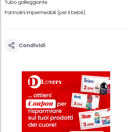
Tubo galleggiante
questo sito web.
Pannolini impermeabili (per il bebè)
Condividi