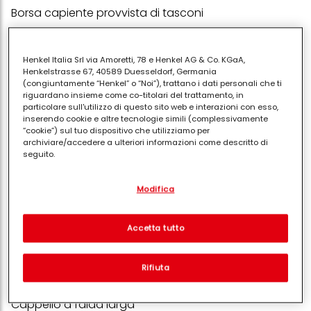
Borsa capiente provvista di tasconi
Costume
Infradito
Henkel Italia Srl via Amoretti, 78 e Henkel AG & Co. KGaA,
Henkelstrasse 67, 40589 Duesseldorf, Germania
(congiuntamente “Henkel” o “Noi”), trattano i dati personali che ti
Cuffia
riguardano insieme come co-titolari del trattamento, in
particolare sull'utilizzo di questo sito web e interazioni con esso,
Occhialini
inserendo cookie e altre tecnologie simili (complessivamente
“cookie”) sul tuo dispositivo che utilizziamo per
Accappatoio
archiviare/accedere a ulteriori informazioni come descritto di
seguito.
Telo mare
Con il tuo consenso, noi e i nostri partner (inclusi come titolari
Bustina impermeabile per cellulare e documenti
Modifica
separati o co-titolari come indicato nella nostra Informativa sulla
protezione dei dati collegata nel piè di pagina, Sezione "Cookie,
Bottiglia d'acqua
pixel, impronte digitali e tecnologie simili" utilizzeremo anche
cookie ed elaboreremo i dati relativi a te per
misurare e
Accetta tutto
Snack leggero (crackers o frutta fresca)
ottimizzare le prestazioni di questo sito Web, per fornirti
funzionalità che migliorano l'utilizzo di questo sito Web
Occhiali da sole
e/o per marketing personalizzato
. Analizzeremo il tuo utilizzo
Rifiuta
di questo sito Web e le tue interazioni commerciali con noi
Crema solare ad alta protezione
(rispettivamente dell'azienda per cui lavori) per) e su tale base
tracciare i tuoi acquisti dei nostri prodotti su siti Web di terzi,
Cappello a falda larga
conservare le nostre informazioni sulle entità commerciali e