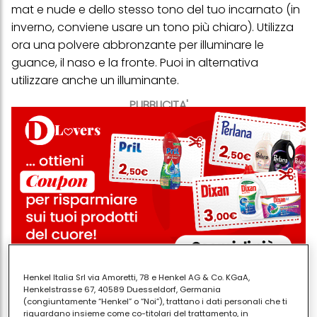
mat e nude e dello stesso tono del tuo incarnato (in
inverno, conviene usare un tono più chiaro). Utilizza
ora una polvere abbronzante per illuminare le
guance, il naso e la fronte. Puoi in alternativa
utilizzare anche un illuminante.
PUBBLICITA'
Henkel Italia Srl via Amoretti, 78 e Henkel AG & Co. KGaA,
Henkelstrasse 67, 40589 Duesseldorf, Germania
Trucco occhi
. Meghan ha occhi molto scuri e ciglia
(congiuntamente “Henkel” o “Noi”), trattano i dati personali che ti
lunghe. Per dare un effetto profondo allo sguardo
riguardano insieme come co-titolari del trattamento, in