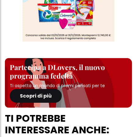
Partecipa a DLovers, il nuovo
programma fedeltà
Ti aspetta un mondo di premi pensati per te
Scopri di più
TI POTREBBE
INTERESSARE ANCHE: