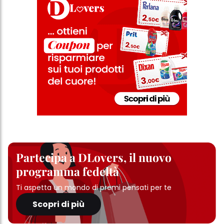
particolare sul loro periodo di conservazione, consultare le
informazioni dettagliate su ciascun cookie disponibili facendo
clic su "modifica" di seguito".
Se fai clic su "Modifica" potrai trovare maggiori informazioni sul
trattamento dei tuoi dati / sull'uso dei cookie e consentirli per uno o
più degli scopi sopra menzionati. Cliccando su "Accetta tutto",
acconsenti all'uso dei cookie e al trattamento dei tuoi dati
personali per tutte le finalità sopra indicate. Se fai clic su "Rifiuta",
verranno utilizzati solo i cookie tecnicamente necessari per fornirti
questo sito web.
Partecipa a DLovers, il nuovo
programma fedeltà
Ti aspetta un mondo di premi pensati per te
Scopri di più