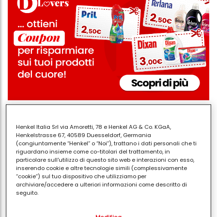
Scrivi ciò che ti turba
. In uno studio della
Henkel Italia Srl via Amoretti, 78 e Henkel AG & Co. KGaA,
Northwestern University di Evanston, Illinois, le coppie
Henkelstrasse 67, 40589 Duesseldorf, Germania
che hanno messo per iscritto i propri conflitti sono
(congiuntamente “Henkel” o “Noi”), trattano i dati personali che ti
riguardano insieme come co-titolari del trattamento, in
riuscite a risolverli più facilmente. I ricercatori credono
particolare sull'utilizzo di questo sito web e interazioni con esso,
che sia perché la scrittura è stato in grado di
inserendo cookie e altre tecnologie simili (complessivamente
“cookie”) sul tuo dispositivo che utilizziamo per
raccogliere nuove intuizioni sui disaccordi o
archiviare/accedere a ulteriori informazioni come descritto di
comprendere meglio i loro coniugi dopo aver
seguito.
riflettuto su di loro da soli.
Con il tuo consenso, noi e i nostri partner (inclusi come titolari
Modifica