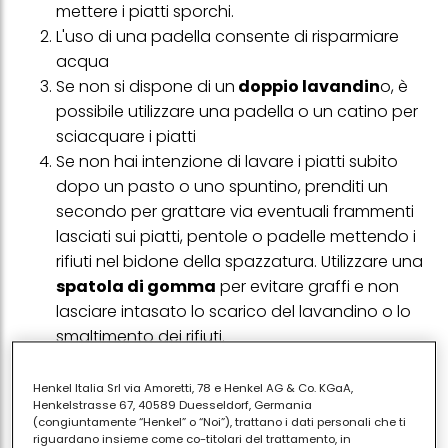
mettere i piatti sporchi.
L'uso di una padella consente di risparmiare
acqua
Se non si dispone di un
doppio lavandin
o, è
possibile utilizzare una padella o un catino per
sciacquare i piatti
Se non hai intenzione di lavare i piatti subito
dopo un pasto o uno spuntino, prenditi un
secondo per grattare via eventuali frammenti
lasciati sui piatti, pentole o padelle mettendo i
rifiuti nel bidone della spazzatura. Utilizzare una
spatola di gomma
per evitare graffi e non
lasciare intasato lo scarico del lavandino o lo
smaltimento dei rifiuti.
Utilizza un buon
detersivo per piatti
e usalo
nel modo giusto. Scegline uno con un'alta
Henkel Italia Srl via Amoretti, 78 e Henkel AG & Co. KGaA,
Henkelstrasse 67, 40589 Duesseldorf, Germania
concentrazione di tensioattivi che rimuovono
(congiuntamente “Henkel” o “Noi”), trattano i dati personali che ti
meglio lo sporco, di solventi che riducono il
riguardano insieme come co-titolari del trattamento, in