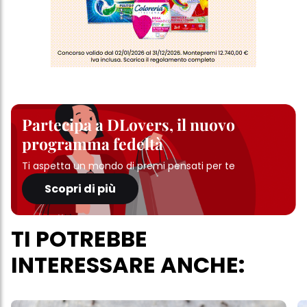
Partecipa a DLovers, il nuovo
programma fedeltà
Ti aspetta un mondo di premi pensati per te
Scopri di più
TI POTREBBE
INTERESSARE ANCHE: