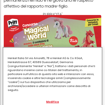
permanenza nel nido e ne giova anche l'aspetto
affettivo del rapporto madre-figlio.
PUBBLICITA'
Henkel Italia Srl via Amoretti, 78 e Henkel AG & Co. KGaA,
Henkelstrasse 67, 40589 Duesseldorf, Germania
(congiuntamente “Henkel” o “Noi”), trattano i dati personali che ti
riguardano insieme come co-titolari del trattamento, in
particolare sull'utilizzo di questo sito web e interazioni con esso,
Nonostante tutti gli aspetti positivi ci sono
alcuni
inserendo cookie e altre tecnologie simili (complessivamente
“cookie”) sul tuo dispositivo che utilizziamo per
accorgimenti che vanno rispettati
per non
archiviare/accedere a ulteriori informazioni come descritto di
trasformare la "rooming in" in un'esperienza tutt'altro
seguito.
che positiva e serena. Primo fra tutti accertarsi della
Con il tuo consenso, noi e i nostri partner (inclusi come titolari
stessa
volontà della mamma
di avere subito il
Modifica
separati o co-titolari come indicato nella nostra Informativa sulla