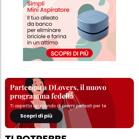
informazioni dettagliate su ciascun cookie disponibili facendo
clic su "modifica" di seguito".
Se fai clic su "Modifica" potrai trovare maggiori informazioni sul
trattamento dei tuoi dati / sull'uso dei cookie e consentirli per uno o
più degli scopi sopra menzionati. Cliccando su "Accetta tutto",
acconsenti all'uso dei cookie e al trattamento dei tuoi dati
personali per tutte le finalità sopra indicate. Se fai clic su "Rifiuta",
verranno utilizzati solo i cookie tecnicamente necessari per fornirti
questo sito web.
Partecipa a DLovers, il nuovo
programma fedeltà
Ti aspetta un mondo di premi pensati per te
Scopri di più
TI POTREBBE