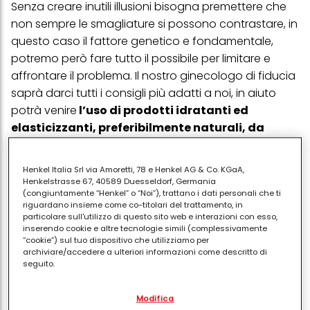
Senza creare inutili illusioni bisogna premettere che
non sempre le smagliature si possono contrastare, in
questo caso il fattore genetico e fondamentale,
potremo però fare tutto il possibile per limitare e
affrontare il problema. Il nostro ginecologo di fiducia
saprà darci tutti i consigli più adatti a noi, in aiuto
potrà venire
l’uso di prodotti idratanti ed
elasticizzanti, preferibilmente naturali, da
applicare con la giusta costanza.
Henkel Italia Srl via Amoretti, 78 e Henkel AG & Co. KGaA,
I giusti accorgimenti per rendere la pelle più elastica
Henkelstrasse 67, 40589 Duesseldorf, Germania
(congiuntamente “Henkel” o “Noi”), trattano i dati personali che ti
e flessibile permetteranno al derma di tornare più
riguardano insieme come co-titolari del trattamento, in
velocemente alla normalità dopo il parto,
particolare sull'utilizzo di questo sito web e interazioni con esso,
inserendo cookie e altre tecnologie simili (complessivamente
assorbendo in modo migliore i cambiamenti di
“cookie”) sul tuo dispositivo che utilizziamo per
questo periodo.
I prodotti naturali più indicati sono
archiviare/accedere a ulteriori informazioni come descritto di
seguito.
quelli nutrienti ed elasticizzanti come burro di
karitè,
jojoba o olio di mandorle, olio di germe di grano,
Con il tuo consenso, noi e i nostri partner (inclusi come titolari
Modifica
anche il classico olio d’oliva
è ottimo per
separati o co-titolari come indicato nella nostra Informativa sulla