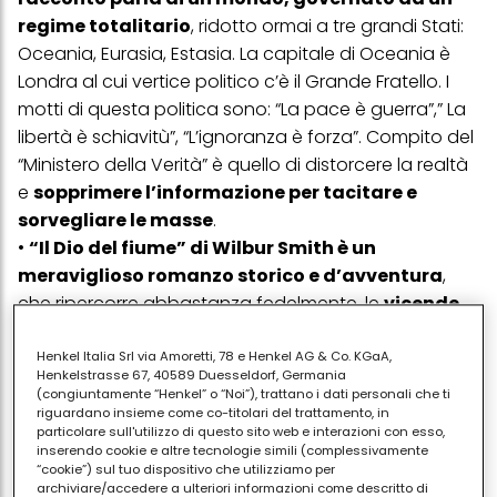
regime totalitario
, ridotto ormai a tre grandi Stati:
Oceania, Eurasia, Estasia. La capitale di Oceania è
Londra al cui vertice politico c’è il Grande Fratello. I
motti di questa politica sono: “La pace è guerra”,” La
libertà è schiavitù”, “L’ignoranza è forza”. Compito del
“Ministero della Verità” è quello di distorcere la realtà
e
sopprimere l’informazione per tacitare e
sorvegliare le masse
.
•
“Il Dio del fiume” di Wilbur Smith è un
meraviglioso romanzo storico e d’avventura
,
che ripercorre abbastanza fedelmente, le
vicende
del popolo egizio del 1700 a.C
. Il ritmo del romanzo
è incalzante, i personaggi si faranno amare anche
Henkel Italia Srl via Amoretti, 78 e Henkel AG & Co. KGaA,
Henkelstrasse 67, 40589 Duesseldorf, Germania
dal lettore più prevenuto, la descrizione dei paesaggi
(congiuntamente “Henkel” o “Noi”), trattano i dati personali che ti
fatti di dune su cui splende il sole perennemente
riguardano insieme come co-titolari del trattamento, in
particolare sull'utilizzo di questo sito web e interazioni con esso,
idolatrato,
ti trascinerà letteralmente in un
inserendo cookie e altre tecnologie simili (complessivamente
mondo magico, affascinante e misterioso
.
“cookie”) sul tuo dispositivo che utilizziamo per
archiviare/accedere a ulteriori informazioni come descritto di