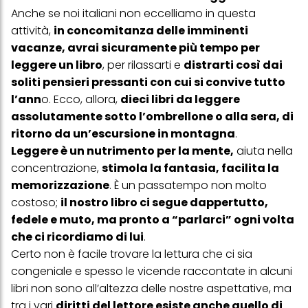
Anche se noi italiani non eccelliamo in questa
attività,
in concomitanza delle imminenti
vacanze, avrai sicuramente più tempo per
leggere un libro
, per rilassarti e
distrarti così dai
soliti pensieri pressanti con cui si convive tutto
l’ann
o. Ecco, allora,
dieci libri da leggere
assolutamente sotto l’ombrellone o alla sera, di
ritorno da un’escursione in montagna
.
Leggere è un nutrimento per la mente,
aiuta nella
concentrazione,
stimola la fantasia, facilita la
memorizzazione
. È un passatempo non molto
costoso;
il nostro libro ci segue dappertutto,
fedele e muto, ma pronto a “parlarci” ogni volta
che ci ricordiamo di lui
.
Certo non è facile trovare la lettura che ci sia
congeniale e spesso le vicende raccontate in alcuni
libri non sono all’altezza delle nostre aspettative, ma
tra i vari
diritti del lettore esiste anche quello di