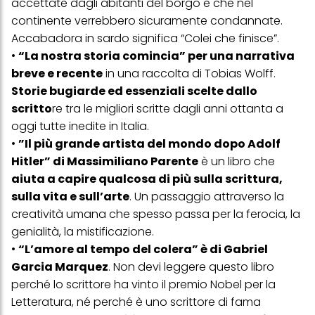
accettate dagli abitanti del borgo e che nel
continente verrebbero sicuramente condannate.
Accabadora in sardo significa “Colei che finisce”.
•
“La nostra storia comincia” per una narrativa
breve e recente
in una raccolta di Tobias Wolff.
Storie bugiarde ed essenziali scelte dallo
scritto
re tra le migliori scritte dagli anni ottanta a
oggi tutte inedite in Italia.
•
”Il più grande artista del mondo dopo Adolf
Hitler” di Massimiliano Parente
è un libro che
aiuta a capire qualcosa di più sulla scrittura,
sulla vita e sull’arte
. Un passaggio attraverso la
creatività umana che spesso passa per la ferocia, la
genialità, la mistificazione.
•
“L’amore al tempo del colera” è di Gabriel
Garcia Marquez
. Non devi leggere questo libro
perché lo scrittore ha vinto il premio Nobel per la
Letteratura, né perché è uno scrittore di fama