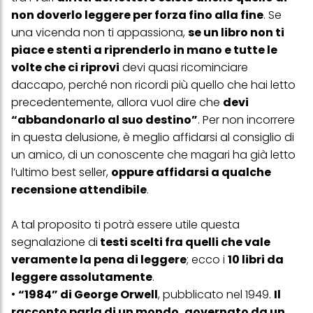
non doverlo leggere per forza fino alla fine
. Se
una vicenda non ti appassiona,
se un libro non ti
piace e stenti a riprenderlo in mano e tutte le
volte che ci riprovi
devi quasi ricominciare
daccapo, perché non ricordi più quello che hai letto
precedentemente, allora vuol dire che
devi
“abbandonarlo al suo destino”
. Per non incorrere
in questa delusione, è meglio affidarsi al consiglio di
un amico, di un conoscente che magari ha già letto
l’ultimo best seller,
oppure affidarsi a qualche
recensione attendibile
.
A tal proposito ti potrà essere utile questa
segnalazione di
testi scelti fra quelli che vale
veramente la pena di leggere
; ecco i
10 libri da
leggere assolutamente
.
•
“1984” di George Orwell
, pubblicato nel 1949.
Il
racconto parla di un mondo, governato da un