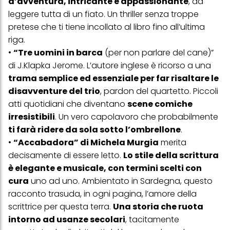
d’avventura, intricante e appassionante
, da
simili"). Puoi revocare il tuo consenso in qualsiasi momento con
effetto per il futuro disabilitando i cookie sul nostro sito web nella
leggere tutta di un fiato. Un thriller senza troppe
sezione "Impostazioni cookie" collegata nel piè di pagina. Per
pretese che ti tiene incollato al libro fino all’ultima
ulteriori informazioni sui cookie utilizzati su questo sito Web, in
particolare sul loro periodo di conservazione, consultare le
riga.
informazioni dettagliate su ciascun cookie disponibili facendo
•
“Tre uomini in barca
(per non parlare del cane)”
clic su "modifica" di seguito".
di J.Klapka Jerome. L’autore inglese è ricorso a una
Se fai clic su "Modifica" potrai trovare maggiori informazioni sul
trama semplice ed essenziale per far risaltare le
trattamento dei tuoi dati / sull'uso dei cookie e consentirli per uno o
più degli scopi sopra menzionati. Cliccando su "Accetta tutto",
disavventure del trio
, pardon del quartetto. Piccoli
acconsenti all'uso dei cookie e al trattamento dei tuoi dati
atti quotidiani che diventano
scene comiche
personali per tutte le finalità sopra indicate. Se fai clic su "Rifiuta",
irresistibili
. Un vero capolavoro che probabilmente
verranno utilizzati solo i cookie tecnicamente necessari per fornirti
questo sito web.
ti farà ridere da sola sotto l’ombrellone
.
•
“Accabadora” di Michela Murgia
merita
decisamente di essere letto.
Lo stile della scrittura
è elegante e musicale, con termini scelti con
cura
uno ad uno. Ambientato in Sardegna, questo
racconto trasuda, in ogni pagina, l’amore della
scrittrice per questa terra.
Una storia che ruota
intorno ad usanze secolari
, tacitamente