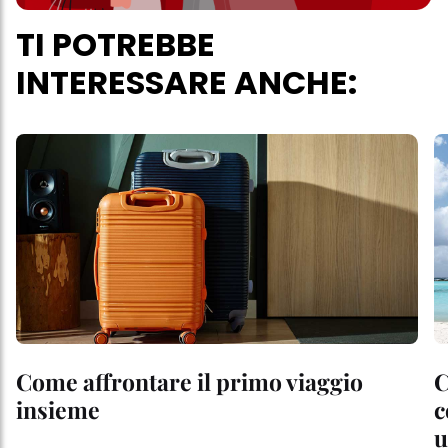
TI POTREBBE
INTERESSARE ANCHE:
Come affrontare il primo viaggio
C
insieme
c
u