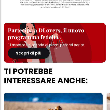
trattamento dei tuoi dati / sull'uso dei cookie e consentirli per uno o
più degli scopi sopra menzionati. Cliccando su "Accetta tutto",
acconsenti all'uso dei cookie e al trattamento dei tuoi dati
personali per tutte le finalità sopra indicate. Se fai clic su "Rifiuta",
verranno utilizzati solo i cookie tecnicamente necessari per fornirti
questo sito web.
Partecipa a DLovers, il nuovo
programma fedeltà
Ti aspetta un mondo di premi pensati per te
Scopri di più
TI POTREBBE
INTERESSARE ANCHE: