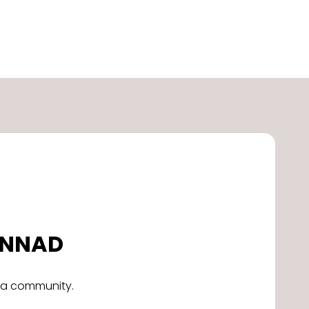
DONNAD
alla community.