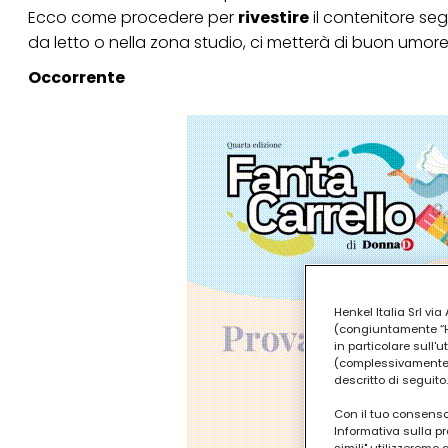
Ecco come procedere per
rivestire
il contenitore s
da letto o nella zona studio, ci metterà di buon umore
Occorrente
Henkel Italia Srl v
(congiuntamente “Hen
in particolare sull'
(complessivamente “
descritto di seguito.
Con il tuo consenso,
Informativa sulla pr