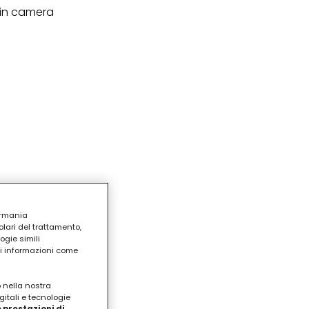
, in camera
ermania
lari del trattamento,
ogie simili
ri informazioni come
o nella nostra
gitali e tecnologie