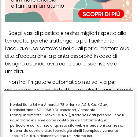
- Scegli vasi di plastica e resina migliori rispetto alla
terracotta perchè trattengono più facilmente
l’acqua, e usa sottovasi nei quali potrai mettere due
dita d'acqua che la pianta assorbirà in caso di
bisogno quando avrà concluso le sue riserve di
umidità.
- Non hai l’irrigatore automatico ma vai via per
qualche giorno: usa le bottiglia di plastica inserite nel
terriccio (una per ogni vaso) a cui avrai fatto due fori
sul tappo in modo che l’acqua fuoriesca
Henkel Italia Srl via Amoretti, 78 e Henkel AG & Co. KGaA,
Henkelstrasse 67, 40589 Duesseldorf, Germania
lentamente.
(congiuntamente “Henkel” o “Noi”), trattano i dati personali che ti
riguardano insieme come co-titolari del trattamento, in
- Fai in modo che la terra trattenga l'umidità
particolare sull'utilizzo di questo sito web e interazioni con esso,
distribuendo sopra il terriccio uno strato di pezzi di
inserendo cookie e altre tecnologie simili (complessivamente
“cookie”) sul tuo dispositivo che utilizziamo per