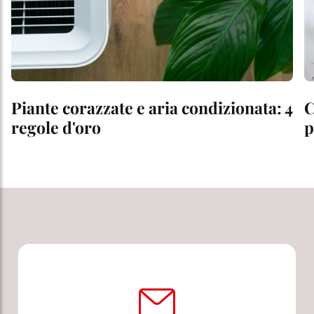
Piante corazzate e aria condizionata: 4
C
regole d'oro
p