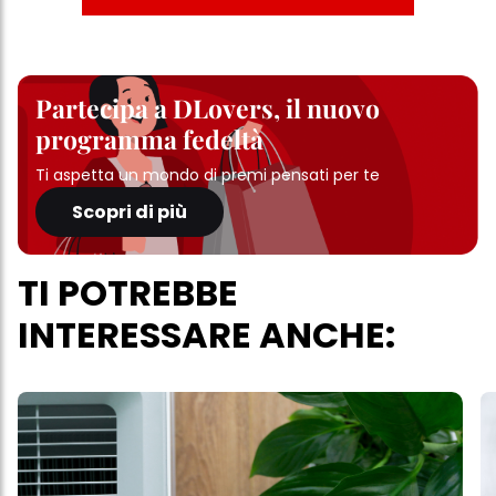
Partecipa a DLovers, il nuovo
programma fedeltà
Ti aspetta un mondo di premi pensati per te
Scopri di più
TI POTREBBE
INTERESSARE ANCHE: