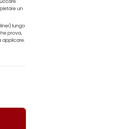
ruccare
mpletare un
liner) lungo
lche prova,
a applicare.