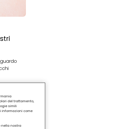
stri
 sguardo
occhi
li per
ermania
lari del trattamento,
ogie simili
ri informazioni come
o nella nostra