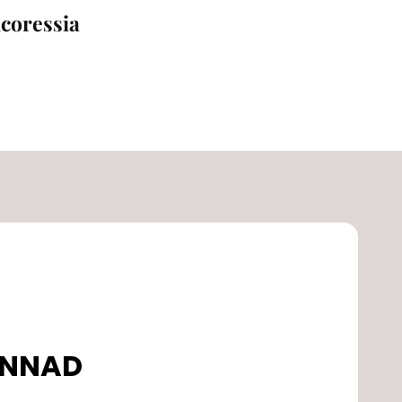
icoressia
DONNAD