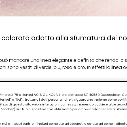
r colorato adatto alla sfumatura dei no
non può mancare una linea elegante e definita che renda lo
i sono vestiti di verde, blu, rosa e oro. In effetti la linea 
riori in maniera che le due righe siano simmetriche e ugua
ia Amoretti, 78 e Henkel AG & Co. KGaA, Henkelstrasse 67, 40589 Duesseldorf, G
kel” o “Noi”), trattano i dati personali che ti riguardano insieme come co-tito
PUBBLICITA'
utilizzo di questo sito web e interazioni con esso, inserendo cookie e altre tecnol
cookie”) sul tuo dispositivo che utilizziamo per archiviare/accedere a ulterio
 noi e i nostri partner (inclusi come titolari separati o co-titolari come indicat