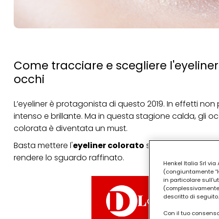
Come tracciare e scegliere l'eyeline
occhi
L’eyeliner è protagonista di questo 2019. In effetti 
intenso e brillante. Ma in questa stagione calda, gli occh
colorata è diventata un must.
Basta mettere l'
eyeliner colorato
sulle palpebre supe
rendere lo sguardo raffinato.
Henkel Italia Srl v
(congiuntamente “Hen
in particolare sull'
(complessivamente “
descritto di seguito.
Con il tuo consenso,