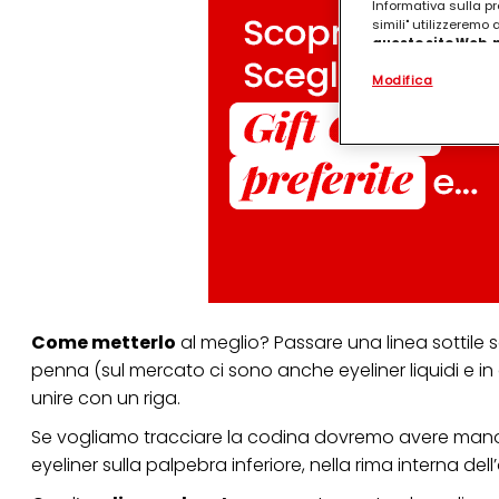
Informativa sulla pr
simili" utilizzeremo
questo sito Web, p
personalizzato
. 
Modifica
(rispettivamente dell
terzi, conservare le
arricchiti con dati o
particolare per visu
identificati) su ques
misurare e ottimizz
Puoi trovare maggior
collegata nel piè di 
qualsiasi momento co
collegata nel piè di 
periodo di conserva
"modifica" di seguito
Come metterlo
al meglio? Passare una linea sottile 
Se fai clic su "Modif
per uno o più degli 
penna (sul mercato ci sono anche eyeliner liquidi e i
tuoi dati personali p
unire con un riga.
necessari per fornirt
Se vogliamo tracciare la codina dovremo avere mano 
eyeliner sulla palpebra inferiore, nella rima interna d