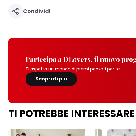
Condividi
Partecipa a DLovers, il nuovo pr
Ti aspetta un mondo di premi pensati per te
Scopri di più
TI POTREBBE INTERESSARE