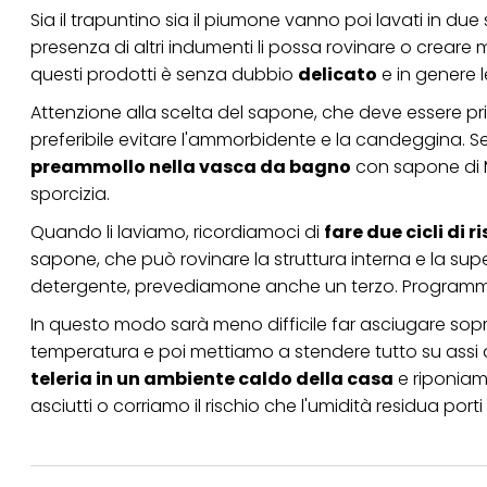
Sia il trapuntino sia il piumone vanno poi lavati in due
presenza di altri indumenti li possa rovinare o creare ma
questi prodotti è senza dubbio
delicato
e in genere 
Attenzione alla scelta del sapone, che deve essere p
preferibile evitare l'ammorbidente e la candeggina.
preammollo nella vasca da bagno
con sapone di Ma
sporcizia.
Quando li laviamo, ricordiamoci di
fare due cicli di 
sapone, che può rovinare la struttura interna e la super
detergente, prevediamone anche un terzo. Programmia
In questo modo sarà meno difficile far asciugare sop
temperatura e poi mettiamo a stendere tutto su assi all
teleria in un ambiente caldo della casa
e riponiam
asciutti o corriamo il rischio che l'umidità residua porti