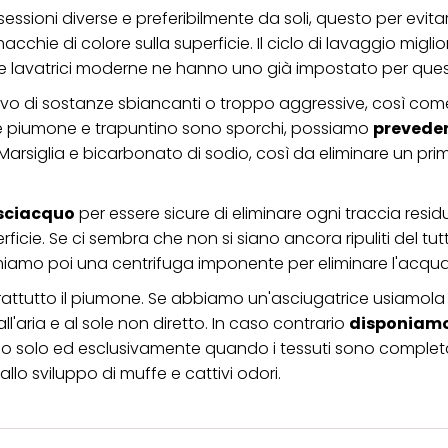
 sessioni diverse e preferibilmente da soli, questo per evita
cchie di colore sulla superficie. Il ciclo di lavaggio miglio
le lavatrici moderne ne hanno uno già impostato per quest
rivo di sostanze sbiancanti o troppo aggressive, così com
 Se piumone e trapuntino sono sporchi, possiamo
preveder
rsiglia e bicarbonato di sodio, così da eliminare un prim
risciacquo
per essere sicure di eliminare ogni traccia resid
ficie. Se ci sembra che non si siano ancora ripuliti del tut
mo poi una centrifuga imponente per eliminare l'acqua d
rattutto il piumone. Se abbiamo un'asciugatrice usiamol
'aria e al sole non diretto. In caso contrario
disponiamo
o solo ed esclusivamente quando i tessuti sono comple
 allo sviluppo di muffe e cattivi odori.