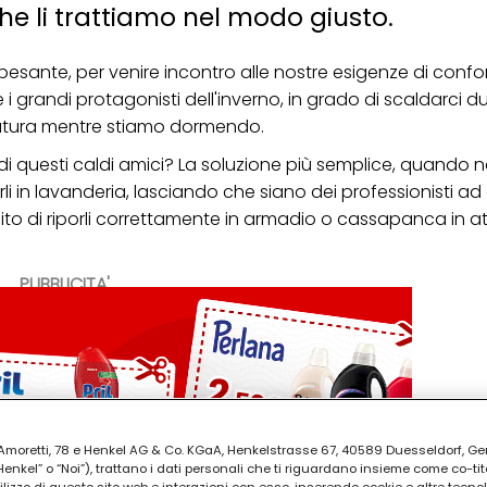
he li trattiamo nel modo giusto.
 pesante, per venire incontro alle nostre esigenze di confor
 grandi protagonisti dell'inverno, in grado di scaldarci d
ratura mentre stiamo dormendo.
di questi caldi amici? La soluzione più semplice, quando 
i in lavanderia, lasciando che siano dei professionisti a
pito di riporli correttamente in armadio o cassapanca in a
PUBBLICITA'
ia Amoretti, 78 e Henkel AG & Co. KGaA, Henkelstrasse 67, 40589 Duesseldorf, G
kel” o “Noi”), trattano i dati personali che ti riguardano insieme come co-tito