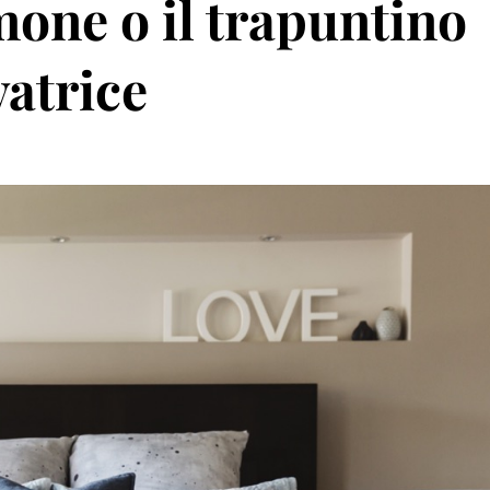
mone o il trapuntino
vatrice