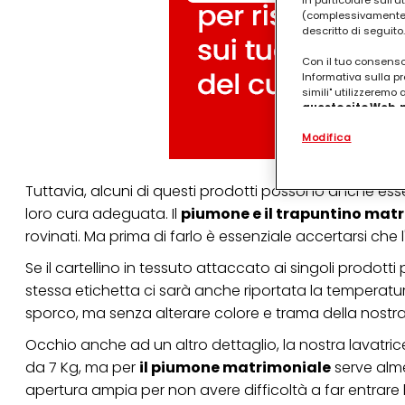
in particolare sull'
(complessivamente “
descritto di seguito.
Con il tuo consenso,
Informativa sulla pr
simili" utilizzeremo
questo sito Web, p
personalizzato
. 
Modifica
(rispettivamente dell
terzi, conservare le
arricchiti con dati o
particolare per visu
Tuttavia, alcuni di questi prodotti possono anche ess
identificati) su ques
loro cura adeguata. Il
piumone e il trapuntino matri
misurare e ottimizz
rovinati. Ma prima di farlo è essenziale accertarsi che 
Puoi trovare maggior
collegata nel piè di 
Se il cartellino in tessuto attaccato ai singoli prodotti
qualsiasi momento co
stessa etichetta ci sarà anche riportata la temperatur
collegata nel piè di 
periodo di conserva
sporco, ma senza alterare colore e trama della nostra 
"modifica" di seguito
Occhio anche ad un altro dettaglio, la nostra lavatrice
Se fai clic su "Modif
da 7 Kg, ma per
il piumone matrimoniale
serve alm
per uno o più degli 
tuoi dati personali p
apertura ampia per non avere difficoltà a far entrare
necessari per fornirt