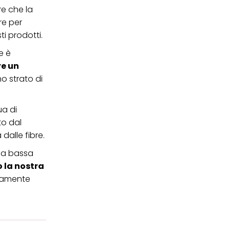
re che la
re per
i prodotti.
e è
e un
o strato di
ua di
to dal
alle fibre.
a a bassa
 la nostra
tamente