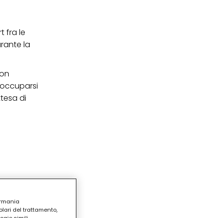
t fra le
urante la
non
d occuparsi
ttesa di
ermania
lari del trattamento,