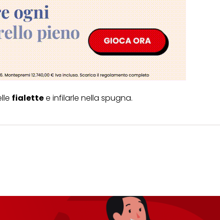
i informazioni sul trattamento dei tuoi dati nella nostra Informativa sulla prot
pagina (Sezione "Cookie, Pixel, Impronte digitali e tecnologie simili"). Puoi revo
n effetto per il futuro disabilitando i cookie sul nostro sito web nella sezion
pagina. Per ulteriori informazioni sui cookie utilizzati su questo sito Web, in par
zione, consultare le informazioni dettagliate su ciascun cookie disponibili fa
".
ica" potrai trovare maggiori informazioni sul trattamento dei tuoi dati / sull'uso d
scopi sopra menzionati. Cliccando su "Accetta tutto", acconsenti all'uso dei coo
er tutte le finalità sopra indicate. Se fai clic su "Rifiuta", verranno utilizzati solo
i questo sito web.
elle
fialette
e infilarle nella spugna.