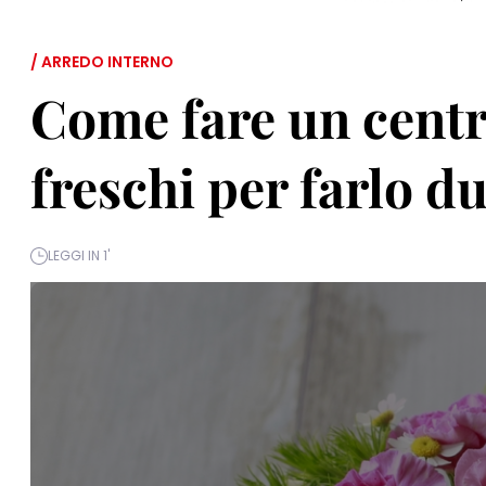
/ ARREDO INTERNO
Come fare un centro
freschi per farlo d
LEGGI IN 1'