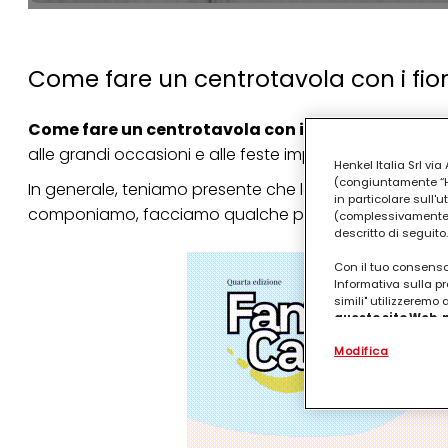
Come fare un centrotavola con i fiori 
Come fare un centrotavola con i fiori freschi
? Lo 
alle grandi occasioni e alle feste importanti e sicurame
Henkel Italia Srl v
(congiuntamente “Hen
In generale, teniamo presente che la composizione fl
in particolare sull'
componiamo, facciamo qualche passo indietro per gu
(complessivamente “
descritto di seguito.
Con il tuo consenso,
Informativa sulla pr
simili" utilizzeremo
questo sito Web, p
personalizzato
. 
Modifica
(rispettivamente dell
terzi, conservare le
arricchiti con dati o
particolare per visu
identificati) su ques
misurare e ottimizz