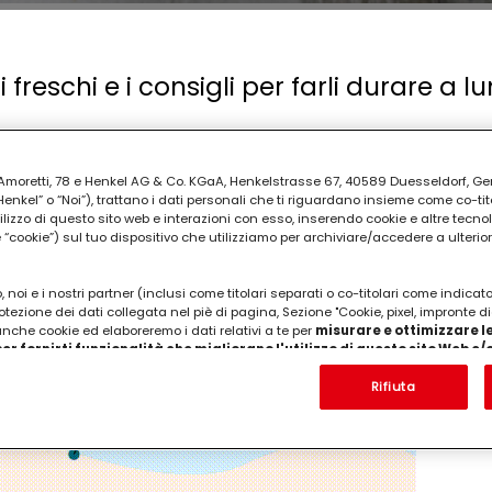
freschi e i consigli per farli durare a l
vediamo nella fotogallery in alto. La composizione fai da 
nte la stagione ci ispira.
ia Amoretti, 78 e Henkel AG & Co. KGaA, Henkelstrasse 67, 40589 Duesseldorf, G
kel” o “Noi”), trattano i dati personali che ti riguardano insieme come co-tito
oreale
sarà visibile a 360 gradi
, quindi, a mano a mano 
utilizzo di questo sito web e interazioni con esso, inserendo cookie e altre tecnol
ardarla e giriamole intorno per vedere come sta venen
cookie”) sul tuo dispositivo che utilizziamo per archiviare/accedere a ulterio
PUBBLICITA'
 noi e i nostri partner (inclusi come titolari separati o co-titolari come indicat
otezione dei dati collegata nel piè di pagina, Sezione "Cookie, pixel, impronte di
 anche cookie ed elaboreremo i dati relativi a te per
misurare e ottimizzare le
er fornirti funzionalità che migliorano l'utilizzo di questo sito Web e
Analizzeremo il tuo utilizzo di questo sito Web e le tue interazioni commerciali c
'azienda per cui lavori) per) e su tale base tracciare i tuoi acquisti dei nostri 
Rifiuta
 nostre informazioni sulle entità commerciali e creare profili individuali su di 
ttenuti da terze parti e altri siti Web. Utilizziamo questi profili per scopi di mark
alizzare annunci pubblicitari che potrebbero interessarti (basati, ad esempio, s
to sito web e altri media (di terzi) tramite i dispositivi assegnati a te o alla t
are il successo delle campagne pubblicitarie.