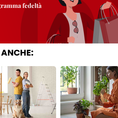
ogramma fedeltà
 ANCHE: