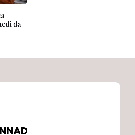
sa
medi da
DONNAD