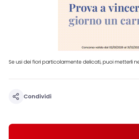
Puoi trovare maggior
collegata nel piè di 
qualsiasi momento co
collegata nel piè di 
periodo di conserva
"modifica" di seguito
Se fai clic su "Modif
per uno o più degli 
tuoi dati personali p
necessari per fornirt
Se usi dei fiori particolarmente delicati, puoi metterli n
Condividi