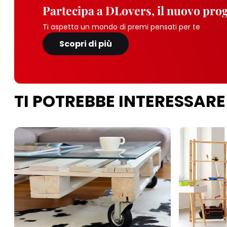
Partecipa a DLovers, il nuovo pr
Ti aspetta un mondo di premi pensati per te
Scopri di più
TI POTREBBE INTERESSARE