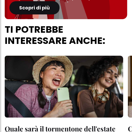
Scopri di più
TI POTREBBE
INTERESSARE ANCHE:
Quale sarà il tormentone dell'estate
C