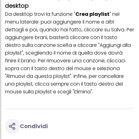
(basati, ad esempio, sui tuoi interessi identificati) su questo sito
desktop
web e altri media (di terzi) tramite i dispositivi assegnati a te o
alla tua famiglia, nonché per misurare e ottimizzare il successo
Da desktop trovi la funzione "
Crea playlist
" nel
delle campagne pubblicitarie.
menu laterale: puoi aggiungere il nome e altri
Puoi trovare maggiori informazioni sul trattamento dei tuoi dati
dettagli e poi, quando hai fatto, cliccare su Salva. Per
nella nostra Informativa sulla protezione dei dati collegata nel piè
aggiungere brani, basterà cliccare con il tasto
di pagina (Sezione "Cookie, Pixel, Impronte digitali e tecnologie
simili"). Puoi revocare il tuo consenso in qualsiasi momento con
destro sulla canzone scelta e cliccare "Aggiungi alla
effetto per il futuro disabilitando i cookie sul nostro sito web nella
playlist", scegliendo il nome di quella dove dovrà
sezione "Impostazioni cookie" collegata nel piè di pagina. Per
ulteriori informazioni sui cookie utilizzati su questo sito Web, in
finire il brano. Per rimuovere una canzone, cliccaci
particolare sul loro periodo di conservazione, consultare le
sopra con il tasto destro del mouse e seleziona
informazioni dettagliate su ciascun cookie disponibili facendo
clic su "modifica" di seguito".
"Rimuovi da questa playlist". Infine, per cancellare
una
playlist
, clicca sempre con il tasto destro del
Se fai clic su "Modifica" potrai trovare maggiori informazioni sul
trattamento dei tuoi dati / sull'uso dei cookie e consentirli per uno o
mouse sulla playlist e scegli "Elimina".
più degli scopi sopra menzionati. Cliccando su "Accetta tutto",
acconsenti all'uso dei cookie e al trattamento dei tuoi dati
personali per tutte le finalità sopra indicate. Se fai clic su "Rifiuta",
verranno utilizzati solo i cookie tecnicamente necessari per fornirti
questo sito web.
Condividi