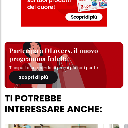
Partecipa a DLovers, il nuovo
programma fedeltà
Ti aspetta un mondo di premi pensati per te
Scopri di più
TI POTREBBE
INTERESSARE ANCHE: