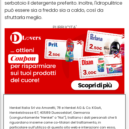
serbatoio il detergente preferito. Inoltre, l'idropulitrice
può essere sia a freddo sia a caldo, così da
sfruttarla meglio.
PUBBLICITA'
Ci sono delle
superfici
che andrebbero pulite con
Henkel Italia Srl via Amoretti, 78 e Henkel AG & Co. KGaA,
estrema delicatezza per non rovinarle, per l'elevata
Henkelstrasse 67, 40589 Duesseldorf, Germania
(congiuntamente “Henkel” o “Noi”), trattano i dati personali che ti
pressione del gesto d'acqua. Ad esempio, dobbiamo
riguardano insieme come co-titolari del trattamento, in
prestare attenzione quando laviamo le vetrate di
particolare sull'utilizzo di questo sito web e interazioni con esso,