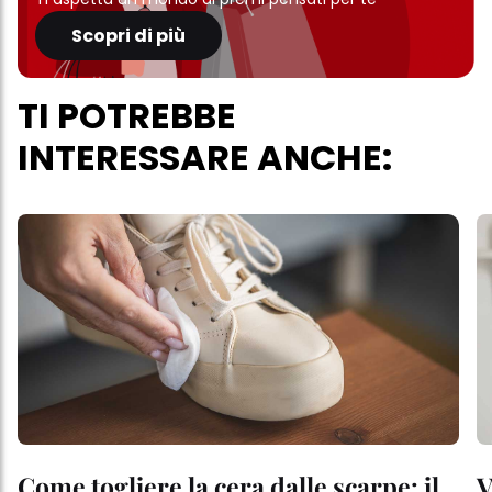
Scopri di più
TI POTREBBE
INTERESSARE ANCHE:
Come togliere la cera dalle scarpe: il
V