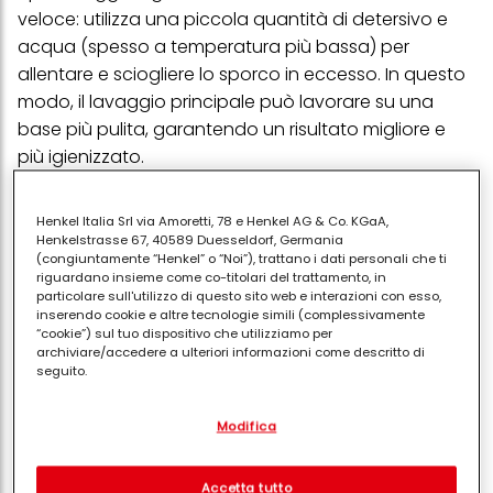
veloce: utilizza una piccola quantità di detersivo e
acqua (spesso a temperatura più bassa) per
allentare e sciogliere lo sporco in eccesso. In questo
modo, il lavaggio principale può lavorare su una
base più pulita, garantendo un risultato migliore e
più igienizzato.
Si usa anche per eliminare la polvere (ideale, ad
esempio, quando si lavano tende o tappeti in
Henkel Italia Srl via Amoretti, 78 e Henkel AG & Co. KGaA,
Henkelstrasse 67, 40589 Duesseldorf, Germania
lavatrice). Inoltre, garantisce, nelle fasi successive del
(congiuntamente “Henkel” o “Noi”), trattano i dati personali che ti
lavaggio, una migliore azione del detersivo, che
riguardano insieme come co-titolari del trattamento, in
particolare sull'utilizzo di questo sito web e interazioni con esso,
riesce così a penetrare meglio nelle fibre dei tessuti
inserendo cookie e altre tecnologie simili (complessivamente
eliminando ogni tipo di macchia.
“cookie”) sul tuo dispositivo che utilizziamo per
archiviare/accedere a ulteriori informazioni come descritto di
Quando usare il
seguito.
prelavaggio
Con il tuo consenso, noi e i nostri partner (inclusi come titolari
Modifica
separati o co-titolari come indicato nella nostra Informativa sulla
protezione dei dati collegata nel piè di pagina, Sezione "Cookie,
pixel, impronte digitali e tecnologie simili" utilizzeremo anche
cookie ed elaboreremo i dati relativi a te per
misurare e
Il prelavaggio è una risorsa preziosa per carichi di
Accetta tutto