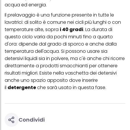
acqua ed energia.
Se fai clic su "Modifica" potrai trovare maggiori informazioni sul
trattamento dei tuoi dati / sull'uso dei cookie e consentirli per uno o
Il prelavaggio è una funzione presente in tutte le
più degli scopi sopra menzionati. Cliccando su "Accetta tutto",
acconsenti all'uso dei cookie e al trattamento dei tuoi dati
lavatrici: di solito è comune nei cicli più lunghi o con
personali per tutte le finalità sopra indicate. Se fai clic su "Rifiuta",
temperature alte, sopra
i 40 gradi
. La durata di
verranno utilizzati solo i cookie tecnicamente necessari per fornirti
questo sito web.
questo ciclo varia da pochi minuti fino a quarto
d'ora: dipende dal grado di sporco e anche dalla
temperatura dell'acqua. Si possono usare sia
detersivi liquidi sia in polvere, ma c'è anche chi ricorre
direttamente a prodotti smacchianti per ottenere
risultati migliori. Esiste nella vaschetta dei detersivi
anche uno spazio apposito dove inserire
il
detergente
che sarà usato in questa fase.
Condividi