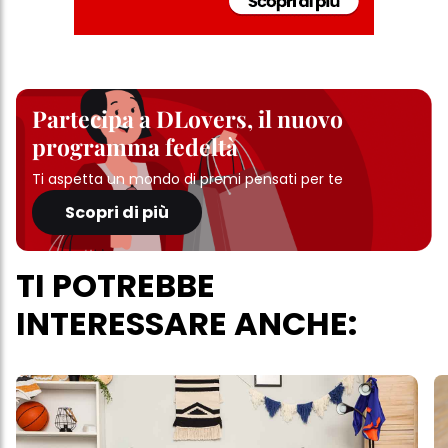
Partecipa a DLovers, il nuovo
programma fedeltà
Ti aspetta un mondo di premi pensati per te
Scopri di più
TI POTREBBE
INTERESSARE ANCHE: