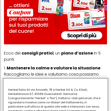
Ecco dei
consigli pratici
, un
piano d’azione
in 5
punti:
1.
Mantenere la calma e valutare la situazione
Raccogliamo le idee e valutiamo cosa possiamo
organizzare con le risorse che abbiamo a
disposizione.
Henkel Italia Srl via Amoretti, 78 e Henkel AG & Co. KGaA,
Henkelstrasse 67, 40589 Duesseldorf, Germania
2.
Riordinare rapidamente gli spazi principali
(congiuntamente “Henkel” o “Noi”), trattano i dati personali che ti
riguardano insieme come co-titolari del trattamento, in
Concentriamoci sulle aree che gli ospiti
particolare sull'utilizzo di questo sito web e interazioni con esso,
inserendo cookie e altre tecnologie simili (complessivamente