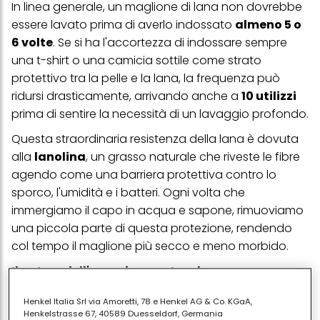
In linea generale, un maglione di lana non dovrebbe
essere lavato prima di averlo indossato
almeno 5 o
6 volte
. Se si ha l'accortezza di indossare sempre
una t-shirt o una camicia sottile come strato
protettivo tra la pelle e la lana, la frequenza può
ridursi drasticamente, arrivando anche a
10 utilizzi
prima di sentire la necessità di un lavaggio profondo.
Questa straordinaria resistenza della lana è dovuta
alla
lanolina
, un grasso naturale che riveste le fibre
agendo come una barriera protettiva contro lo
sporco, l'umidità e i batteri. Ogni volta che
immergiamo il capo in acqua e sapone, rimuoviamo
una piccola parte di questa protezione, rendendo
col tempo il maglione più secco e meno morbido.
Il potere dell'aerazione naturale
Molto spesso, quello che scambiamo per necessità
Henkel Italia Srl via Amoretti, 78 e Henkel AG & Co. KGaA,
di lavaggio è solo bisogno di freschezza. Prima di
Henkelstrasse 67, 40589 Duesseldorf, Germania