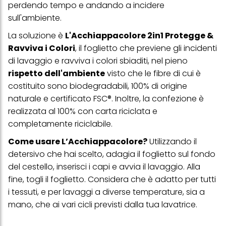
perdendo tempo e andando a incidere
clic su "modifica" di seguito".
sull'ambiente.
Se fai clic su "Modifica" potrai trovare maggiori informazioni sul
trattamento dei tuoi dati / sull'uso dei cookie e consentirli per uno o
La soluzione è
L'Acchiappacolore 2in1 Protegge &
più degli scopi sopra menzionati. Cliccando su "Accetta tutto",
Ravviva i Colori
, il foglietto che previene gli incidenti
acconsenti all'uso dei cookie e al trattamento dei tuoi dati
di lavaggio e ravviva i colori sbiaditi, nel pieno
personali per tutte le finalità sopra indicate. Se fai clic su "Rifiuta",
verranno utilizzati solo i cookie tecnicamente necessari per fornirti
rispetto dell'ambiente
visto che le fibre di cui è
questo sito web.
costituito sono biodegradabili, 100% di origine
naturale e certificato FSC®. Inoltre, la confezione è
realizzata al 100% con carta riciclata e
completamente riciclabile.
Come usare L’Acchiappacolore?
Utilizzando il
detersivo che hai scelto, adagia il foglietto sul fondo
del cestello, inserisci i capi e avvia il lavaggio. Alla
fine, togli il foglietto. Considera che è adatto per tutti
i tessuti, e per lavaggi a diverse temperature, sia a
mano, che ai vari cicli previsti dalla tua lavatrice.