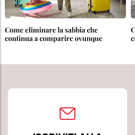
Come eliminare la sabbia che
C
continua a comparire ovunque
c