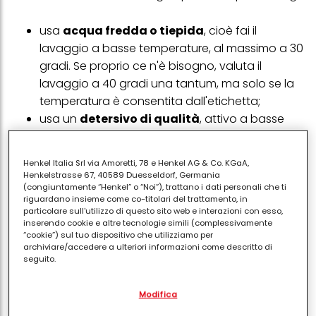
usa
acqua fredda o tiepida
, cioè fai il
lavaggio a basse temperature, al massimo a 30
gradi. Se proprio ce n'è bisogno, valuta il
lavaggio a 40 gradi una tantum, ma solo se la
temperatura è consentita dall'etichetta;
usa un
detersivo di qualità
, attivo a basse
temperature;
non mettere troppi panni in lavatrice
. In
Henkel Italia Srl via Amoretti, 78 e Henkel AG & Co. KGaA,
generale, dopo che la carichi, devi poter inserire
Henkelstrasse 67, 40589 Duesseldorf, Germania
almeno una mano nel cestello. Per un ulteriore
(congiuntamente “Henkel” o “Noi”), trattano i dati personali che ti
riguardano insieme come co-titolari del trattamento, in
controllo, guarda le istruzioni della lavatrice e
particolare sull'utilizzo di questo sito web e interazioni con esso,
leggi quanti kg puoi caricare per il programma
inserendo cookie e altre tecnologie simili (complessivamente
“cookie”) sul tuo dispositivo che utilizziamo per
di lavaggio scelto, perché, per alcuni
archiviare/accedere a ulteriori informazioni come descritto di
programmi, il carico è ridotto, quindi devi inserire
seguito.
ancora meno capi.
Qui la tabella per sapere
Con il tuo consenso, noi e i nostri partner (inclusi come titolari
come si pesano i vestiti in lavatrice
.
Modifica
separati o co-titolari come indicato nella nostra Informativa sulla
protezione dei dati collegata nel piè di pagina, Sezione "Cookie,