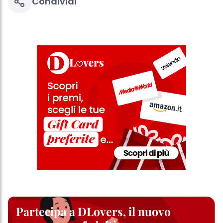
Condividi
Partecipa a DLovers, il nuovo