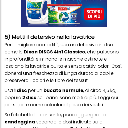
visualizzare annunci pubblicitari che potrebbero interessarti
(basati, ad esempio, sui tuoi interessi identificati) su questo sito
web e altri media (di terzi) tramite i dispositivi assegnati a te o
alla tua famiglia, nonché per misurare e ottimizzare il successo
delle campagne pubblicitarie.
Puoi trovare maggiori informazioni sul trattamento dei tuoi dati
5) Metti il detersivo nella lavatrice
nella nostra Informativa sulla protezione dei dati collegata nel piè
di pagina (Sezione "Cookie, Pixel, Impronte digitali e tecnologie
Per la migliore comodità, usa un detersivo in disc
simili"). Puoi revocare il tuo consenso in qualsiasi momento con
come le
Dixan DISCS 4in1 Classico
, che puliscono
effetto per il futuro disabilitando i cookie sul nostro sito web nella
sezione "Impostazioni cookie" collegata nel piè di pagina. Per
in profondità, eliminano le macchie ostinate e
ulteriori informazioni sui cookie utilizzati su questo sito Web, in
lasciano la lavatrice pulita e senza cattivi odori. Così,
particolare sul loro periodo di conservazione, consultare le
informazioni dettagliate su ciascun cookie disponibili facendo
donerai una freschezza di lunga durata ai capi e
clic su "modifica" di seguito".
preserverai i colori e le fibre dei tessuti.
Se fai clic su "Modifica" potrai trovare maggiori informazioni sul
Usa
1 disc
per un
bucato normale
, di circa 4,5 kg,
trattamento dei tuoi dati / sull'uso dei cookie e consentirli per uno o
più degli scopi sopra menzionati. Cliccando su "Accetta tutto",
oppure
2 disc
se i panni sono molti di più.
Leggi qui
acconsenti all'uso dei cookie e al trattamento dei tuoi dati
per sapere come calcolare il peso dei vestiti
.
personali per tutte le finalità sopra indicate. Se fai clic su "Rifiuta",
verranno utilizzati solo i cookie tecnicamente necessari per fornirti
Se l'etichetta lo consente, puoi aggiungere la
questo sito web.
candeggina
secondo le dosi indicate sulla