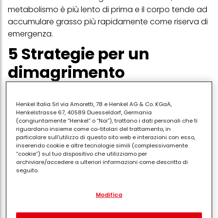
metabolismo è più lento di prima e il corpo tende ad
accumulare grasso più rapidamente come riserva di
emergenza.
5 Strategie per un
dimagrimento
sostenibile
Henkel Italia Srl via Amoretti, 78 e Henkel AG & Co. KGaA,
Henkelstrasse 67, 40589 Duesseldorf, Germania
Per perdere peso e, soprattutto,
mantenerlo
, ecco i
(congiuntamente “Henkel” o “Noi”), trattano i dati personali che ti
riguardano insieme come co-titolari del trattamento, in
pilastri su cui devi costruire il tuo nuovo stile di vita:
particolare sull'utilizzo di questo sito web e interazioni con esso,
inserendo cookie e altre tecnologie simili (complessivamente
“cookie”) sul tuo dispositivo che utilizziamo per
Evita i tagli calorici drastici
archiviare/accedere a ulteriori informazioni come descritto di
seguito.
Invece di ridurre drasticamente l'apporto calorico,
Con il tuo consenso, noi e i nostri partner (inclusi come titolari
punta a un deficit moderato. Un taglio di circa
300-
Modifica
separati o co-titolari come indicato nella nostra Informativa sulla
500 calorie
al giorno rispetto al tuo fabbisogno è il
protezione dei dati collegata nel piè di pagina, Sezione "Cookie,
pixel, impronte digitali e tecnologie simili" utilizzeremo anche
"punto dolce" per perdere grasso senza allarmare il