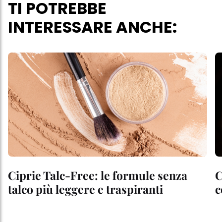
TI POTREBBE
INTERESSARE ANCHE:
Ciprie Talc-Free: le formule senza
C
talco più leggere e traspiranti
c