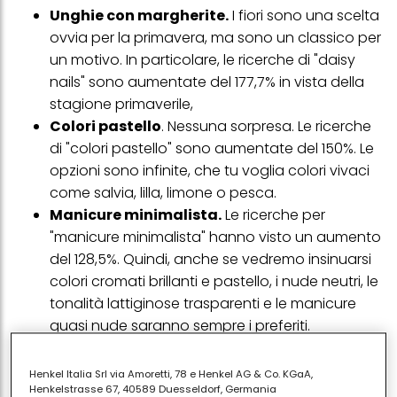
Unghie con margherite.
I fiori sono una scelta
ovvia per la primavera, ma sono un classico per
un motivo. In particolare, le ricerche di "daisy
nails" sono aumentate del 177,7% in vista della
stagione primaverile,
Colori pastello
. Nessuna sorpresa. Le ricerche
di "colori pastello" sono aumentate del 150%. Le
opzioni sono infinite, che tu voglia colori vivaci
come salvia, lilla, limone o pesca.
Manicure minimalista.
Le ricerche per
"manicure minimalista" hanno visto un aumento
del 128,5%. Quindi, anche se vedremo insinuarsi
colori cromati brillanti e pastello, i nude neutri, le
tonalità lattiginose trasparenti e le manicure
quasi nude saranno sempre i preferiti.
Fragola
. Si prevede che il movimento delle
ragazze fragola tornerà con sicurezza e le
Henkel Italia Srl via Amoretti, 78 e Henkel AG & Co. KGaA,
ricerche per "unghie fragola" sono già
Henkelstrasse 67, 40589 Duesseldorf, Germania