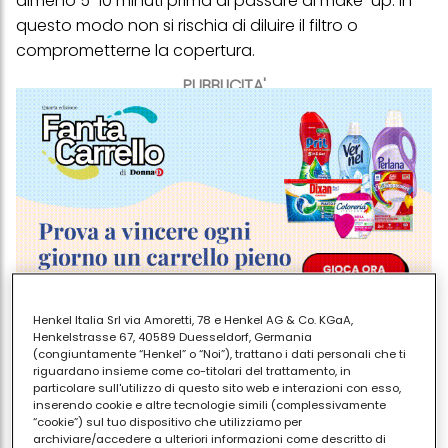
almeno 5-10 minuti prima di passare al make-up. In
questo modo non si rischia di diluire il filtro o
comprometterne la copertura.
PUBBLICITA'
Henkel Italia Srl via Amoretti, 78 e Henkel AG & Co. KGaA,
Henkelstrasse 67, 40589 Duesseldorf, Germania
In estate, comunque, meglio scegliere un
fondotinta
(congiuntamente “Henkel” o “Noi”), trattano i dati personali che ti
riguardano insieme come co-titolari del trattamento, in
leggero e traspirante, magari con una texture fluida
particolare sull'utilizzo di questo sito web e interazioni con esso,
o in polvere compatta. Alcuni fondotinta
inserendo cookie e altre tecnologie simili (complessivamente
“cookie”) sul tuo dispositivo che utilizziamo per
contengono anche un
SPF aggiuntivo
, ma non
archiviare/accedere a ulteriori informazioni come descritto di