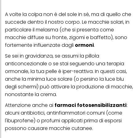
trattamento dei tuoi dati / sull'uso dei cookie e consentirli per uno o
più degli scopi sopra menzionati. Cliccando su "Accetta tutto",
acconsenti all'uso dei cookie e al trattamento dei tuoi dati
A volte la colpa non è del sole in sé, ma di quello che
personali per tutte le finalità sopra indicate. Se fai clic su "Rifiuta",
succede dentro il nostro corpo. Le macchie solari, in
verranno utilizzati solo i cookie tecnicamente necessari per fornirti
questo sito web.
particolare il melasma (che si presenta come
macchie diffuse su fronte, zigomi e baffetto), sono
fortemente influenzate dagli
ormoni
.
Se sei in gravidanza, se assumi la pillola
anticoncezionale o se stai seguendo una terapia
ormonale, la tua pelle è iper-reattiva. In questi casi,
anche la minima luce solare (o persino la luce blu
degli schermi) può attivare la produzione di macchie,
nonostante la crema.
Attenzione anche ai
farmaci fotosensibilizzanti
:
alcuni antibiotici, antinfiammatori comuni (come
l'ibuprofene) o profumi applicati prima di esporsi
possono causare macchie cutanee.