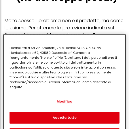
Molto spesso il problema non è il prodotto, ma come
lo usiamo. Per ottenere la protezione indicata sul
flacone, bisognerebbe applicare circa
2
milligrammi di crema per centimetro quadrato
Henkel Italia Srl via Amoretti, 78 e Henkel AG & Co. KGaA,
di pelle
. Per il solo viso, significa la quantità
Henkelstrasse 67, 40589 Duesseldorf, Germania
equivalente a due strisce di crema stese sul dito
(congiuntamente “Henkel” o “Noi”), trattano i dati personali che ti
riguardano insieme come co-titolari del trattamento, in
indice e medio.
particolare sull'utilizzo di questo sito web e interazioni con esso,
inserendo cookie e altre tecnologie simili (complessivamente
La maggior parte delle persone ne applica meno
“cookie”) sul tuo dispositivo che utilizziamo per
della metà. Se usi un SPF 50 ma ne metti pochissimo,
archiviare/accedere a ulteriori informazioni come descritto di
seguito.
la protezione reale sulla tua pelle potrebbe scendere
drasticamente a un SPF 15 o 20.
Con il tuo consenso, noi e i nostri partner (inclusi come titolari
Modifica
separati o co-titolari come indicato nella nostra Informativa sulla
protezione dei dati collegata nel piè di pagina, Sezione "Cookie,
Non riapplichi la
pixel, impronte digitali e tecnologie simili" utilizzeremo anche
cookie ed elaboreremo i dati relativi a te per
misurare e
Accetta tutto
crema abbastanza
ottimizzare le prestazioni di questo sito Web, per fornirti
funzionalità che migliorano l'utilizzo di questo sito Web