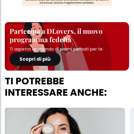
Partecipa a DLovers, il nuovo
programma fedeltà
Ti aspetta un mondo di premi pensati per te
Scopri di più
TI POTREBBE
INTERESSARE ANCHE: