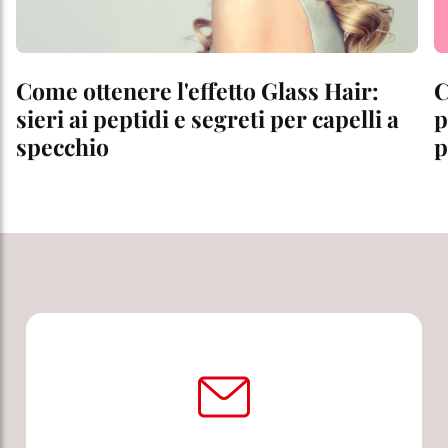
Come ottenere l'effetto Glass Hair:
C
sieri ai peptidi e segreti per capelli a
p
specchio
p