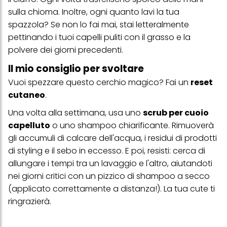
con dati ottenuti da terze parti e altri siti Web. Utilizziamo questi
profili per scopi di marketing personalizzato, in particolare per
sulla chioma. Inoltre, ogni quanto lavi la tua
visualizzare annunci pubblicitari che potrebbero interessarti
spazzola? Se non lo fai mai, stai letteralmente
(basati, ad esempio, sui tuoi interessi identificati) su questo sito
pettinando i tuoi capelli puliti con il grasso e la
web e altri media (di terzi) tramite i dispositivi assegnati a te o
alla tua famiglia, nonché per misurare e ottimizzare il successo
polvere dei giorni precedenti.
delle campagne pubblicitarie.
Il mio consiglio per svoltare
Puoi trovare maggiori informazioni sul trattamento dei tuoi dati
nella nostra Informativa sulla protezione dei dati collegata nel piè
Vuoi spezzare questo cerchio magico? Fai un
reset
di pagina (Sezione "Cookie, Pixel, Impronte digitali e tecnologie
cutaneo
.
simili"). Puoi revocare il tuo consenso in qualsiasi momento con
effetto per il futuro disabilitando i cookie sul nostro sito web nella
Una volta alla settimana, usa uno
scrub per cuoio
sezione "Impostazioni cookie" collegata nel piè di pagina. Per
ulteriori informazioni sui cookie utilizzati su questo sito Web, in
capelluto
o uno shampoo chiarificante. Rimuoverà
particolare sul loro periodo di conservazione, consultare le
gli accumuli di calcare dell'acqua, i residui di prodotti
informazioni dettagliate su ciascun cookie disponibili facendo
clic su "modifica" di seguito".
di styling e il sebo in eccesso. E poi, resisti: cerca di
allungare i tempi tra un lavaggio e l'altro, aiutandoti
Se fai clic su "Modifica" potrai trovare maggiori informazioni sul
trattamento dei tuoi dati / sull'uso dei cookie e consentirli per uno o
nei giorni critici con un pizzico di shampoo a secco
più degli scopi sopra menzionati. Cliccando su "Accetta tutto",
(applicato correttamente a distanza!). La tua cute ti
acconsenti all'uso dei cookie e al trattamento dei tuoi dati
personali per tutte le finalità sopra indicate. Se fai clic su "Rifiuta",
ringrazierà.
verranno utilizzati solo i cookie tecnicamente necessari per fornirti
questo sito web.