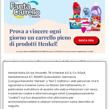
Il nostro viaggio alla scoperta delle tonalità per un
perfetto
trucco autunnale
parte dagli
ombretti dai
Henkel Italia Srl via Amoretti, 78 e Henkel AG & Co. KGaA,
riflessi caldi
: sono i protagonisti della stagione. Toni
Henkelstrasse 67, 40589 Duesseldorf, Germania
come il rame, il bronzo e il terracotta illuminano lo
(congiuntamente “Henkel” o “Noi”), trattano i dati personali che ti
riguardano insieme come co-titolari del trattamento, in
sguardo e donano profondità, perfetti sia per occhi
particolare sull'utilizzo di questo sito web e interazioni con esso,
chiari che scuri. Le sfumature dorate o aranciate
inserendo cookie e altre tecnologie simili (complessivamente
ricordano i colori del foliage e si abbinano con
“cookie”) sul tuo dispositivo che utilizziamo per
archiviare/accedere a ulteriori informazioni come descritto di
naturalezza al marrone o al bordeaux, ideali per
seguito.