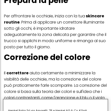
Prepara la pelle
Per affrontare le occhiaie, inizia con la tua
skincare
routine
. Prima di applicare un correttore illuminante
sotto gli occhi, è importante idratare
adeguatamente la zona delicata per garantire che il
trucco si applichi in modo uniforme e rimanga al suo
posto per tutto il giorno.
Correzione del colore
Il
correttore
aiuta certamente a minimizzare la
visibilità delle occhiaie, ma la correzione del colore
può praticamente farle scomparire. La correzione del
colore si basa sulla teoria dei colori e sull'idea che i
colori contrastanti, come l'arancione e il blu o il viola
e il giallo, si annullino a vicenda. Quindi, se hai
occhiaie viola scuro o bluastre, usare un correttore
Henkel Italia Srl via Amoretti, 78 e Henkel AG & Co. KGaA,