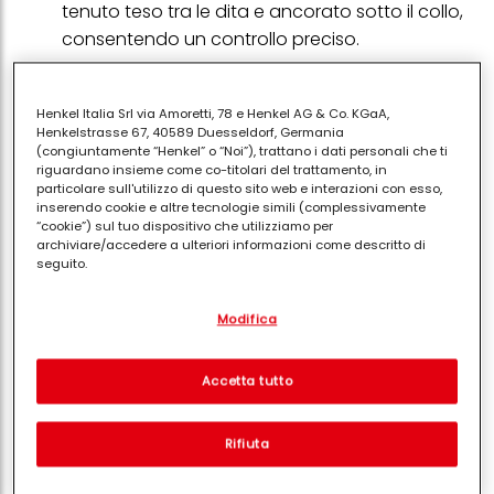
tenuto teso tra le dita e ancorato sotto il collo,
consentendo un controllo preciso.
Ogni tecnica ha un approccio diverso per portare a
termine il lavoro tramite la manipolazione del filo. In
Henkel Italia Srl via Amoretti, 78 e Henkel AG & Co. KGaA,
Henkelstrasse 67, 40589 Duesseldorf, Germania
definitiva, spetta all'esperto di filettatura scegliere lo
(congiuntamente “Henkel” o “Noi”), trattano i dati personali che ti
stile che preferisce.
riguardano insieme come co-titolari del trattamento, in
particolare sull'utilizzo di questo sito web e interazioni con esso,
Consigli
inserendo cookie e altre tecnologie simili (complessivamente
“cookie”) sul tuo dispositivo che utilizziamo per
archiviare/accedere a ulteriori informazioni come descritto di
seguito.
Con il tuo consenso, noi e i nostri partner (inclusi come titolari
Modifica
separati o co-titolari come indicato nella nostra Informativa sulla
Pazienza:
all'inizio, la coordinazione può
protezione dei dati collegata nel piè di pagina, Sezione "Cookie,
pixel, impronte digitali e tecnologie simili" utilizzeremo anche
sembrare difficile. Fai pratica su un'area del
cookie ed elaboreremo i dati relativi a te per
misurare e
Accetta tutto
corpo meno sensibile, come l'avambraccio,
ottimizzare le prestazioni di questo sito Web, per fornirti
funzionalità che migliorano l'utilizzo di questo sito Web
prima di passare alle sopracciglia.
e/o per marketing personalizzato
. Analizzeremo il tuo utilizzo
Rifiuta
di questo sito Web e le tue interazioni commerciali con noi
Precisione:
il
threading
è l'ideale per definire il
(rispettivamente dell'azienda per cui lavori) per) e su tale base
contorno delle sopracciglia. Procedi per piccoli
tracciare i tuoi acquisti dei nostri prodotti su siti Web di terzi,