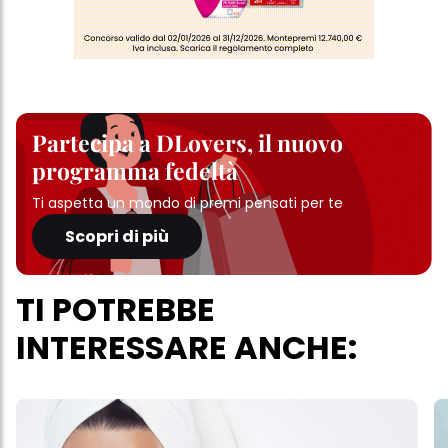
Partecipa a DLovers, il nuovo
programma fedeltà
Ti aspetta un mondo di premi pensati per te
Scopri di più
TI POTREBBE
INTERESSARE ANCHE: