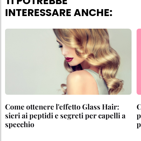
TI POTREBBE
INTERESSARE ANCHE:
Come ottenere l'effetto Glass Hair:
C
sieri ai peptidi e segreti per capelli a
p
specchio
p