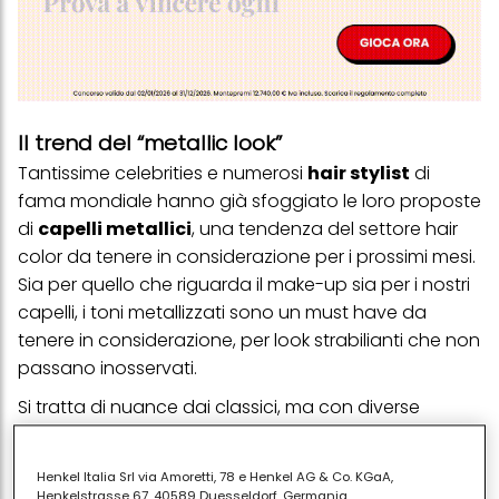
Il trend del “metallic look”
Tantissime celebrities e numerosi
hair stylist
di
fama mondiale hanno già sfoggiato le loro proposte
di
capelli metallici
, una tendenza del settore hair
color da tenere in considerazione per i prossimi mesi.
Sia per quello che riguarda il make-up sia per i nostri
capelli, i toni metallizzati sono un must have da
tenere in considerazione, per look strabilianti che non
passano inosservati.
Si tratta di nuance dai classici, ma con diverse
sfumature e accenti che danno movimento e
volume, colorando in profondità le nostre ciocche e
Henkel Italia Srl via Amoretti, 78 e Henkel AG & Co. KGaA,
coprendo i
capelli bianchi
. Sono tanti i colori
Henkelstrasse 67, 40589 Duesseldorf, Germania