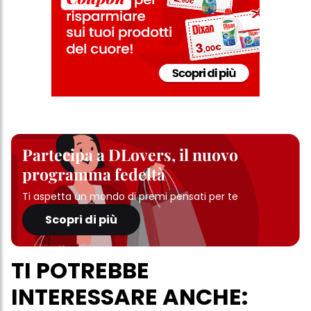
Partecipa a DLovers, il nuovo
programma fedeltà
Ti aspetta un mondo di premi pensati per te
Scopri di più
TI POTREBBE
INTERESSARE ANCHE: