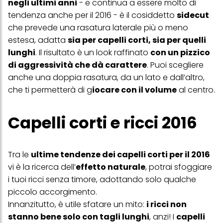
negli ultimi anni
- e continua a essere molto di
effetto per il futuro disabilitando i cookie sul nostro sito web nella
tendenza anche per il 2016 - è il cosiddetto
sidecut
sezione "Impostazioni cookie" collegata nel piè di pagina. Per
ulteriori informazioni sui cookie utilizzati su questo sito Web, in
che prevede una rasatura laterale più o meno
particolare sul loro periodo di conservazione, consultare le
estesa, adatta
sia per capelli corti, sia per quelli
informazioni dettagliate su ciascun cookie disponibili facendo
clic su "modifica" di seguito".
lunghi
. Il risultato è un look raffinato
con un pizzico
di aggressività che dà carattere
. Puoi scegliere
Se fai clic su "Modifica" potrai trovare maggiori informazioni sul
trattamento dei tuoi dati / sull'uso dei cookie e consentirli per uno o
anche una doppia rasatura, da un lato e dall’altro,
più degli scopi sopra menzionati. Cliccando su "Accetta tutto",
che ti permetterà di g
iocare con il volume
al centro.
acconsenti all'uso dei cookie e al trattamento dei tuoi dati
personali per tutte le finalità sopra indicate. Se fai clic su "Rifiuta",
verranno utilizzati solo i cookie tecnicamente necessari per fornirti
Capelli corti e ricci 2016
questo sito web.
Tra le
ultime tendenze dei capelli corti per il 2016
vi è la ricerca dell’
effetto naturale
, potrai sfoggiare
i tuoi ricci senza timore, adottando solo qualche
piccolo accorgimento.
Innanzitutto, è utile sfatare un mito:
i ricci non
stanno bene solo con tagli lunghi
, anzi! I
capelli