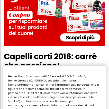
Capelli corti 2016: carré
che passione!
Henkel Italia Srl via Amoretti, 78 e Henkel AG & Co. KGaA,
Tra i tagli di capelli corti del 2016 in voga
anche
Henkelstrasse 67, 40589 Duesseldorf, Germania
(congiuntamente “Henkel” o “Noi”), trattano i dati personali che ti
tra le
star di Hollywood
, è senza dubbio
riguardano insieme come co-titolari del trattamento, in
intramontabile il
carré, o bob, o caschetto per dirla
particolare sull'utilizzo di questo sito web e interazioni con esso,
inserendo cookie e altre tecnologie simili (complessivamente
in italiano
. Pieno, scalato, con frangia o senza,
“cookie”) sul tuo dispositivo che utilizziamo per
portato di lato o pari,
questo taglio sembra non
archiviare/accedere a ulteriori informazioni come descritto di