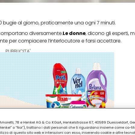
0 bugie al giorno, praticamente una ogni 7 minuti.
i comportano diversamente.
Le donne
, dicono gli esperti,
te per compiacere l’interlocutore e farsi accettare.
PUBBLICITA'
ia Amoretti, 78 e Henkel AG & Co. KGaA, Henkelstrasse 67, 40589 Duesseldorf, G
kel” o “Noi”), trattano i dati personali che ti riguardano insieme come co-tito
utilizzo di questo sito web e interazioni con esso, inserendo cookie e altre tecnol