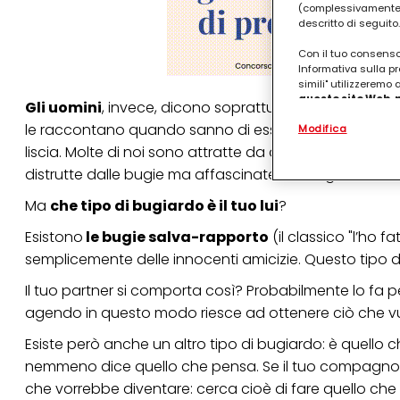
(complessivamente “
descritto di seguito.
Con il tuo consenso,
Informativa sulla pr
simili" utilizzeremo
questo sito Web, p
Gli uomini
, invece, dicono soprattutto bugie destinate 
personalizzato
. 
le raccontano quando sanno di essere nel giusto e c
Modifica
(rispettivamente dell
terzi, conservare le
liscia. Molte di noi sono attratte da questo tipo di 
arricchiti con dati o
distrutte dalle bugie ma affascinate dal bugiardo di t
particolare per visu
identificati) su ques
Ma
che tipo di bugiardo è il tuo lui
?
misurare e ottimizz
Esistono
le bugie salva-rapporto
(il classico "l’ho 
Puoi trovare maggior
collegata nel piè di 
semplicemente delle innocenti amicizie. Questo tipo 
qualsiasi momento co
collegata nel piè di 
Il tuo partner si comporta così? Probabilmente lo fa pe
periodo di conserva
agendo in questo modo riesce ad ottenere ciò che vuol
"modifica" di seguito
Esiste però anche un altro tipo di bugiardo: è quello 
Se fai clic su "Modif
per uno o più degli 
nemmeno dice quello che pensa. Se il tuo compagno 
tuoi dati personali p
che vorrebbe diventare: cerca cioè di fare quello che
necessari per fornirt