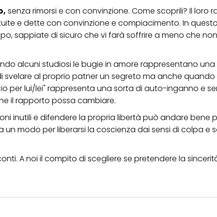
o,
senza rimorsi e con convinzione. Come scoprili? Il loro 
atuite e dette con convinzione e compiacimento. In quest
po, sappiate di sicuro che vi farà soffrire a meno che non
do alcuni studiosi le bugie in amore rappresentano una 
i svelare al proprio patner un segreto ma anche quando 
accio per lui/lei" rappresenta una sorta di auto-inganno e se
he il rapporto possa cambiare.
ioni inutili e difendere la propria libertà può andare bene 
un modo per liberarsi la coscienza dai sensi di colpa e sca
nti. A noi il compito di scegliere se pretendere la sinceri