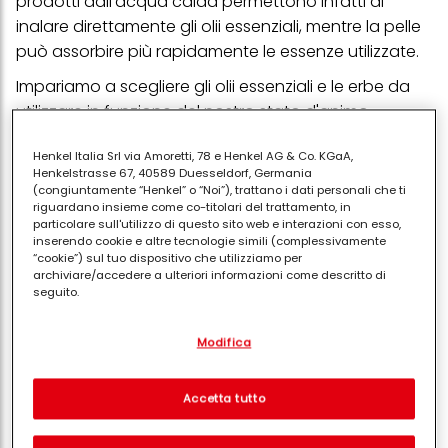
prodotti dall'acqua calda permettono infatti di
inalare direttamente gli olii essenziali, mentre la pelle
può assorbire più rapidamente le essenze utilizzate.
Impariamo a scegliere gli olii essenziali e le erbe da
utilizzare in funzione del nostro stato d'animo.
Per un bagno rilassante versa nella vasca da bagno
Henkel Italia Srl via Amoretti, 78 e Henkel AG & Co. KGaA,
un cucchiaio di latte intero, uno di vodka ed
Henkelstrasse 67, 40589 Duesseldorf, Germania
(congiuntamente “Henkel” o “Noi”), trattano i dati personali che ti
aggiungi tre gocce di olio essenziale di rosa e di
riguardano insieme come co-titolari del trattamento, in
arancio amaro. Se poi hai dei problemi ad
particolare sull'utilizzo di questo sito web e interazioni con esso,
inserendo cookie e altre tecnologie simili (complessivamente
addormentarti, basterà aggiungere anche una
“cookie”) sul tuo dispositivo che utilizziamo per
goccia di olio essenziale di camomilla: immergiti per
archiviare/accedere a ulteriori informazioni come descritto di
seguito.
15 minuti ed il sonno sarà ancora più piacevole.
Con il tuo consenso, noi e i nostri partner (inclusi come titolari
Ricorda di non sciacquare il corpo prima di uscire
Modifica
separati o co-titolari come indicato nella nostra Informativa sulla
dalla vasca: basterà semplicemente "drenarlo" dalle
protezione dei dati collegata nel piè di pagina, Sezione "Cookie,
pixel, impronte digitali e tecnologie simili" utilizzeremo anche
gocce d'acqua e poi avvolgersi in un accappatoio
cookie ed elaboreremo i dati relativi a te per
misurare e
Accetta tutto
caldo.
ottimizzare le prestazioni di questo sito Web, per fornirti
funzionalità che migliorano l'utilizzo di questo sito Web
Se invece ti sei accorta che la mattina fai fatica a
e/o per marketing personalizzato
. Analizzeremo il tuo utilizzo