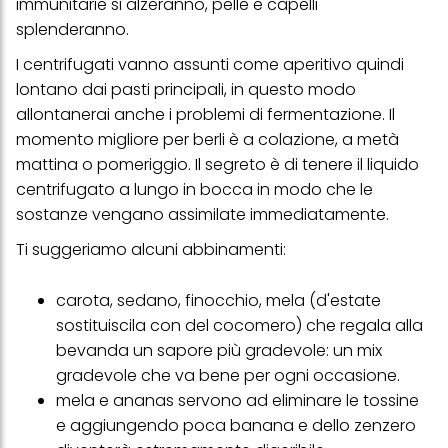
immunitarie si alzeranno, pelle e capelli
delle campagne pubblicitarie.
splenderanno.
Puoi trovare maggiori informazioni sul trattamento dei tuoi dati
nella nostra Informativa sulla protezione dei dati collegata nel piè
I centrifugati vanno assunti come aperitivo quindi
di pagina (Sezione "Cookie, Pixel, Impronte digitali e tecnologie
lontano dai pasti principali, in questo modo
simili"). Puoi revocare il tuo consenso in qualsiasi momento con
effetto per il futuro disabilitando i cookie sul nostro sito web nella
allontanerai anche i problemi di fermentazione. Il
sezione "Impostazioni cookie" collegata nel piè di pagina. Per
momento migliore per berli è a colazione, a metà
ulteriori informazioni sui cookie utilizzati su questo sito Web, in
particolare sul loro periodo di conservazione, consultare le
mattina o pomeriggio. Il segreto è di tenere il liquido
informazioni dettagliate su ciascun cookie disponibili facendo
centrifugato a lungo in bocca in modo che le
clic su "modifica" di seguito".
sostanze vengano assimilate immediatamente.
Se fai clic su "Modifica" potrai trovare maggiori informazioni sul
trattamento dei tuoi dati / sull'uso dei cookie e consentirli per uno o
Ti suggeriamo alcuni abbinamenti:
più degli scopi sopra menzionati. Cliccando su "Accetta tutto",
acconsenti all'uso dei cookie e al trattamento dei tuoi dati
personali per tutte le finalità sopra indicate. Se fai clic su "Rifiuta",
carota, sedano, finocchio, mela (d'estate
verranno utilizzati solo i cookie tecnicamente necessari per fornirti
sostituiscila con del cocomero) che regala alla
questo sito web.
bevanda un sapore più gradevole: un mix
gradevole che va bene per ogni occasione.
mela e ananas servono ad eliminare le tossine
e aggiungendo poca banana e dello zenzero