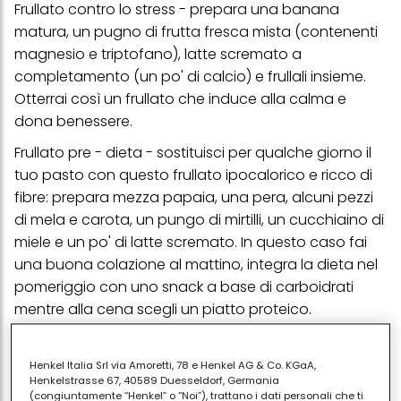
Frullato contro lo stress - prepara una banana
matura, un pugno di frutta fresca mista (contenenti
magnesio e triptofano), latte scremato a
completamento (un po' di calcio) e frullali insieme.
Otterrai così un frullato che induce alla calma e
dona benessere.
Frullato pre - dieta - sostituisci per qualche giorno il
tuo pasto con questo frullato ipocalorico e ricco di
fibre: prepara mezza papaia, una pera, alcuni pezzi
di mela e carota, un pungo di mirtilli, un cucchiaino di
miele e un po' di latte scremato. In questo caso fai
una buona colazione al mattino, integra la dieta nel
pomeriggio con uno snack a base di carboidrati
mentre alla cena scegli un piatto proteico.
I medici di ogni specializzazione consigliano di
assumere cinque porzioni di frutta ed ortaggi al
Henkel Italia Srl via Amoretti, 78 e Henkel AG & Co. KGaA,
Henkelstrasse 67, 40589 Duesseldorf, Germania
giorno per potenziare le difese immunitarie, ma
(congiuntamente “Henkel” o “Noi”), trattano i dati personali che ti