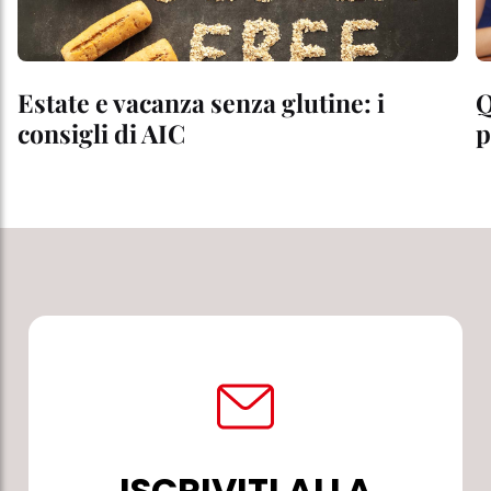
Estate e vacanza senza glutine: i
Q
consigli di AIC
p
ISCRIVITI ALLA