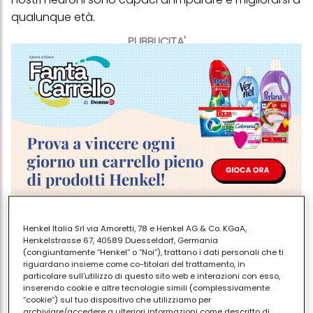
qualunque età.
PUBBLICITA'
Henkel Italia Srl via Amoretti, 78 e Henkel AG & Co. KGaA,
Esistono poi programmi di training psico-fisico
Henkelstrasse 67, 40589 Duesseldorf, Germania
preparati ad hoc, secondo le esigenze di ciascun
(congiuntamente “Henkel” o “Noi”), trattano i dati personali che ti
individuo e calibrate sul suo stile di vita. Il termine che
riguardano insieme come co-titolari del trattamento, in
particolare sull'utilizzo di questo sito web e interazioni con esso,
li definisce è Mental Fitness (da poco si è aperto un
inserendo cookie e altre tecnologie simili (complessivamente
centro specializzato a Milano,
www.mfimilano.com
),
“cookie”) sul tuo dispositivo che utilizziamo per
archiviare/accedere a ulteriori informazioni come descritto di