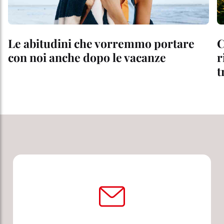
Le abitudini che vorremmo portare
C
con noi anche dopo le vacanze
r
t