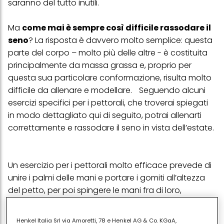
saranno del tutto inutili.
Ma
come mai è sempre così difficile rassodare il
seno
? La risposta è davvero molto semplice: questa
parte del corpo – molto più delle altre - è costituita
principalmente da massa grassa e, proprio per
questa sua particolare conformazione, risulta molto
difficile da allenare e modellare. Seguendo alcuni
esercizi specifici per i pettorali, che troverai spiegati
in modo dettagliato qui di seguito, potrai allenarti
correttamente e rassodare il seno in vista dell’estate.
Un esercizio per i pettorali molto efficace prevede di
unire i palmi delle mani e portare i gomiti all’altezza
del petto, per poi spingere le mani fra di loro,
facendo restare i
muscoli in tensione
, e poi tornare
in una posizione di riposo con le braccia rilassate.
Henkel Italia Srl via Amoretti, 78 e Henkel AG & Co. KGaA,