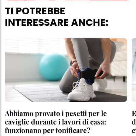
TI POTREBBE
INTERESSARE ANCHE:
Abbiamo provato i pesetti per le
E
caviglie durante i lavori di casa:
d
funzionano per tonificare?
c